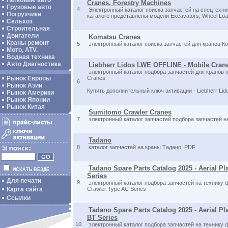
Легковые авто
Cranes, Forestry Machines
Грузовые авто
4
Электронный каталог поиска запчастей на спецтехник
Погрузчики
каталоге представлены модели Excavators, Wheel Load
Сельхоз
Строительная
Двигатели
Komatsu Cranes
Краны ремонт
5
электронный каталог поиска запчастей для кранов Ко
Мото, ATV.
Водная техника
Авто Диагностика
Liebherr Lidos LWE OFFLINE - Mobile Cran
электронный каталог подбора запчастей для кранов п
Рынок Европы
Cranes
6
Рынок Азии
Купить дополнительный ключ активации - Liebherr Li
Рынок Америки
Рынок Японии
Рынок Китая
Sumitomo Crawler Cranes
7
электронный каталог запчастей подбора запчастей 
Tadano
8
каталог запчастей на краны Тадано, PDF
Tadano Spare Parts Catalog 2025 - Aerial Pl
ИСКАТЬ ВЕЗДЕ
Series
Для печати
9
электронный каталог подбора запчастей на технику фи
Карта сайта
Crawler Type AC Series
Ссылки
Tadano Spare Parts Catalog 2025 - Aerial Pla
BT Series
10
электронный каталог подбора запчастей на технику фи