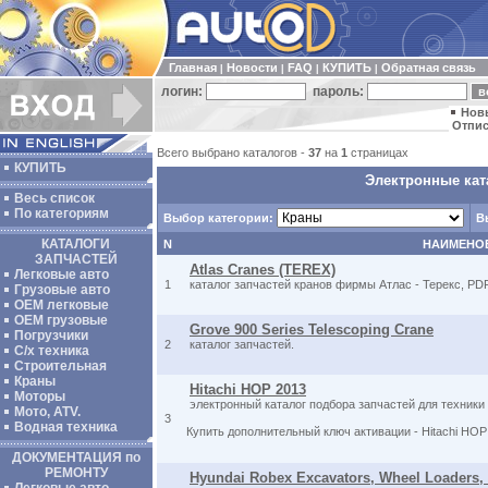
Главная
Новости
FAQ
КУПИТЬ
Обратная связь
|
|
|
|
логин:
пароль:
Нов
Отпис
Всего выбрано каталогов -
37
на
1
страницах
КУПИТЬ
Электронные кат
Весь список
По категориям
Выбор категории:
В
КАТАЛОГИ
N
НАИМЕНО
ЗАПЧАСТЕЙ
Atlas Cranes (TEREX)
Легковые авто
1
каталог запчастей кранов фирмы Атлас - Терекс, PD
Грузовые авто
ОЕМ легковые
OEM грузовые
Grove 900 Series Telescoping Crane
Погрузчики
2
каталог запчастей.
С/х техника
Строительная
Краны
Hitachi HOP 2013
Моторы
электронный каталог подбора запчастей для техники
Мото, ATV.
3
Водная техника
Купить дополнительный ключ активации - Hitachi HO
ДОКУМЕНТАЦИЯ по
РЕМОНТУ
Hyundai Robex Excavators, Wheel Loaders, 