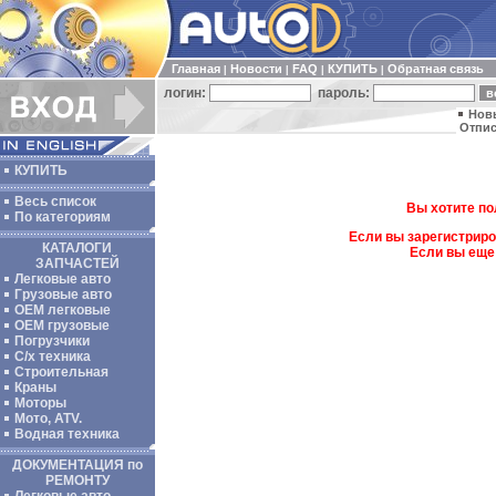
Главная
Новости
FAQ
КУПИТЬ
Обратная связь
|
|
|
|
логин:
пароль:
Нов
Отпис
КУПИТЬ
Весь список
Вы хотите по
По категориям
Если вы зарегистриро
КАТАЛОГИ
Если вы еще
ЗАПЧАСТЕЙ
Легковые авто
Грузовые авто
ОЕМ легковые
OEM грузовые
Погрузчики
С/х техника
Строительная
Краны
Моторы
Мото, ATV.
Водная техника
ДОКУМЕНТАЦИЯ по
РЕМОНТУ