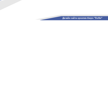
Дизайн сайта креатив-бюро "DoNe"