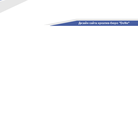
Дизайн сайта креатив-бюро "DoNe"