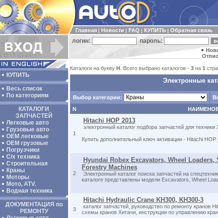
Главная
Новости
FAQ
КУПИТЬ
Обратная связь
|
|
|
|
логин:
пароль:
Нов
Отпис
Каталоги на букву
H
. Всего выбрано каталогов -
3
на
1
стра
КУПИТЬ
Электронные кат
Весь список
По категориям
Выбор категории:
В
КАТАЛОГИ
N
НАИМЕНО
ЗАПЧАСТЕЙ
Hitachi HOP 2013
Легковые авто
электронный каталог подбора запчастей для техники 
Грузовые авто
1
ОЕМ легковые
Купить дополнительный ключ активации - Hitachi HOP
OEM грузовые
Погрузчики
С/х техника
Hyundai Robex Excavators, Wheel Loaders, S
Строительная
Forestry Machines
Краны
2
Электронный каталог поиска запчастей на спецтехник
Моторы
каталоге представлены модели Excavators, Wheel Load
Мото, ATV.
Водная техника
Hitachi Hydraulic Crane KH300, KH300-3
ДОКУМЕНТАЦИЯ по
каталог запчастей, руководство по ремонту кранов Hi
3
РЕМОНТУ
схемы кранов Хитачи, инструкции по управлению кра