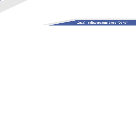
Дизайн сайта креатив-бюро "DoNe"