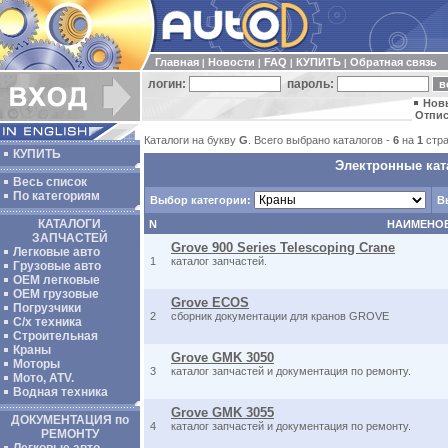
Главная
Новости
FAQ
КУПИТЬ
Обратная связь
|
|
|
|
логин:
пароль:
Нов
Отпис
Каталоги на букву
G
. Всего выбрано каталогов -
6
на
1
стра
КУПИТЬ
Электронные кат
Весь список
По категориям
Выбор категории:
В
КАТАЛОГИ
N
НАИМЕНО
ЗАПЧАСТЕЙ
Grove 900 Series Telescoping Crane
Легковые авто
1
каталог запчастей.
Грузовые авто
ОЕМ легковые
OEM грузовые
Grove ECOS
Погрузчики
2
сборник документации для кранов GROVE
С/х техника
Строительная
Краны
Grove GMK 3050
Моторы
3
каталог запчастей и документация по ремонту.
Мото, ATV.
Водная техника
Grove GMK 3055
ДОКУМЕНТАЦИЯ по
4
каталог запчастей и документация по ремонту.
РЕМОНТУ