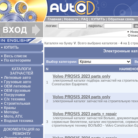
Главная
Новости
FAQ
КУПИТЬ
Обратная связь
|
|
|
|
логин:
пароль:
Нов
Отпис
Каталоги на букву
V
. Всего выбрано каталогов -
4
на
1
стра
КУПИТЬ
Электронные кат
Весь список
По категориям
Выбор категории:
В
КАТАЛОГИ
N
НАИМЕНО
ЗАПЧАСТЕЙ
Volvo PROSIS 2023 parts only
Легковые авто
электронный каталог подбора запчастей на строитель
Грузовые авто
1
Construction Equipment.
ОЕМ легковые
OEM грузовые
Погрузчики
Volvo PROSIS 2024 parts only
С/х техника
2
электронный каталог запчастей на строительную техни
Строительная
Краны
Моторы
Volvo PROSIS 2023 parts + repair
Мото, ATV.
электронный каталог запчастей Вольво, документаци
Водная техника
3
сервисные бюллетени, каталог инструментов, сервис
строительную технику ВОЛЬВО - Volvo Construction Eq
ДОКУМЕНТАЦИЯ по
РЕМОНТУ