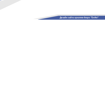
Дизайн сайта креатив-бюро "DoNe"