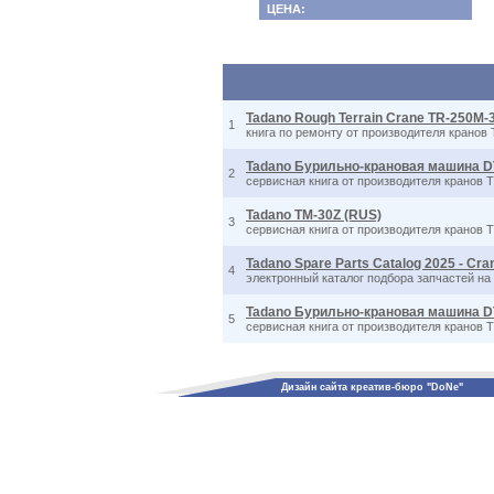
ЦЕНА:
Tadano Rough Terrain Crane TR-250M-3
1
книга по ремонту от производителя кранов 
Tadano Бурильно-крановая машина DT-7
2
сервисная книга от производителя кранов Т
Tadano TM-30Z (RUS)
3
сервисная книга от производителя кранов Т
Tadano Spare Parts Catalog 2025 - Cran
4
электронный каталог подбора запчастей на 
Tadano Бурильно-крановая машина DT-6
5
сервисная книга от производителя кранов Т
Дизайн сайта креатив-бюро "DoNe"