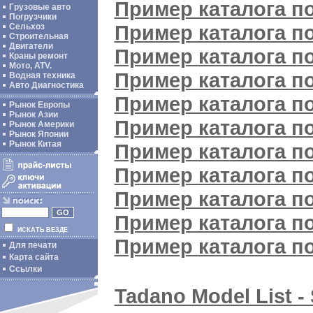
Пример каталога п
Грузовые авто
Погрузчики
Пример каталога п
Сельхоз
Строительная
Двигатели
Пример каталога п
Краны ремонт
Мото, ATV.
Пример каталога п
Водная техника
Авто Диагностика
Пример каталога п
Рынок Европы
Рынок Азии
Пример каталога п
Рынок Америки
Рынок Японии
Рынок Китая
Пример каталога п
Пример каталога п
Пример каталога п
Пример каталога п
ИСКАТЬ ВЕЗДЕ
Пример каталога п
Для печати
Карта сайта
Ссылки
Tadano Model List -