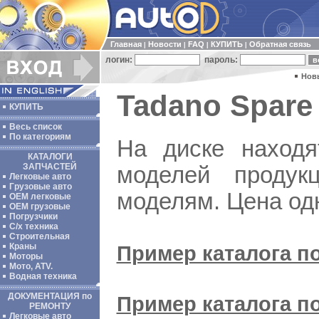
Главная
Новости
FAQ
КУПИТЬ
Обратная связь
|
|
|
|
логин:
пароль:
Нов
Tadano Spare 
КУПИТЬ
Весь список
По категориям
На диске находя
КАТАЛОГИ
ЗАПЧАСТЕЙ
моделей продук
Легковые авто
Грузовые авто
моделям. Цена одн
ОЕМ легковые
OEM грузовые
Погрузчики
С/х техника
Строительная
Пример каталога п
Краны
Моторы
Мото, ATV.
Водная техника
ДОКУМЕНТАЦИЯ по
Пример каталога п
РЕМОНТУ
Легковые авто