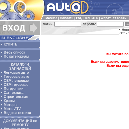
Главная
Новости
FAQ
КУПИТЬ
Обратная связь
|
|
|
|
логин:
пароль:
Нов
Отпис
КУПИТЬ
Весь список
Вы хотите по
По категориям
Если вы зарегистриро
КАТАЛОГИ
Если вы еще
ЗАПЧАСТЕЙ
Легковые авто
Грузовые авто
ОЕМ легковые
OEM грузовые
Погрузчики
С/х техника
Строительная
Краны
Моторы
Мото, ATV.
Водная техника
ДОКУМЕНТАЦИЯ по
РЕМОНТУ