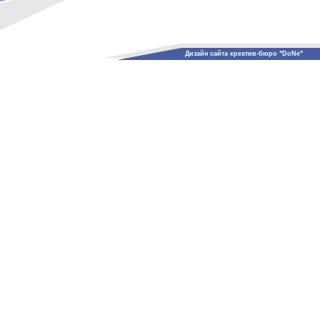
Дизайн сайта креатив-бюро "DoNe"