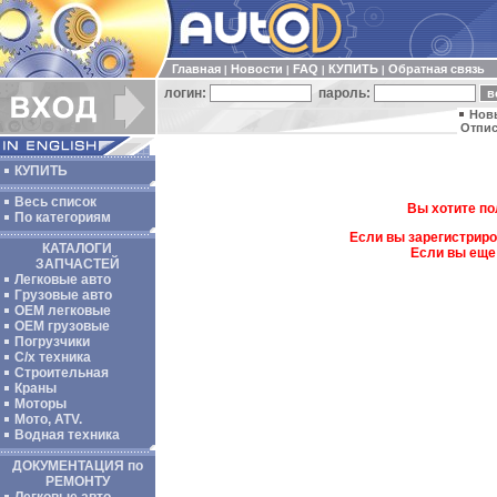
Главная
Новости
FAQ
КУПИТЬ
Обратная связь
|
|
|
|
логин:
пароль:
Нов
Отпис
КУПИТЬ
Весь список
Вы хотите по
По категориям
Если вы зарегистриро
КАТАЛОГИ
Если вы еще
ЗАПЧАСТЕЙ
Легковые авто
Грузовые авто
ОЕМ легковые
OEM грузовые
Погрузчики
С/х техника
Строительная
Краны
Моторы
Мото, ATV.
Водная техника
ДОКУМЕНТАЦИЯ по
РЕМОНТУ