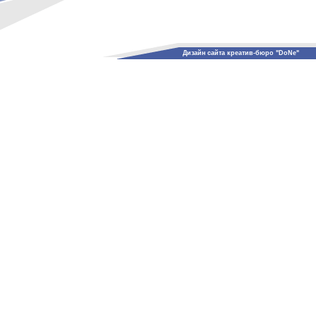
Дизайн сайта креатив-бюро "DoNe"