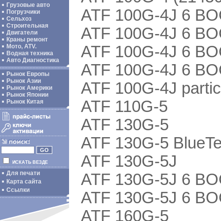
Грузовые авто
ATF 100G-4J 6 BO
Погрузчики
Сельхоз
Строительная
ATF 100G-4J 6 BO
Двигатели
Краны ремонт
ATF 100G-4J 6 BO
Мото, ATV.
Водная техника
Авто Диагностика
ATF 100G-4J 6 BO
Рынок Европы
Рынок Азии
ATF 100G-4J partic
Рынок Америки
Рынок Японии
ATF 110G-5
Рынок Китая
ATF 130G-5
ATF 130G-5 BlueT
ATF 130G-5J
ИСКАТЬ ВЕЗДЕ
Для печати
ATF 130G-5J 6 BO
Карта сайта
Ссылки
ATF 130G-5J 6 BO
ATF 160G-5