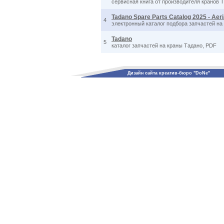
сервисная книга от производителя кранов Т
Tadano Spare Parts Catalog 2025 - Aeria
4
электронный каталог подбора запчастей на т
Tadano
5
каталог запчастей на краны Тадано, PDF
Дизайн сайта креатив-бюро "DoNe"