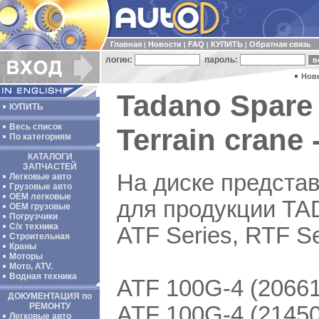
Главная
Новости
FAQ
КУПИТЬ
Обратная связь
|
|
|
|
логин:
пароль:
Нов
Tadano Spare P
КУПИТЬ
Весь список
Terrain crane 
По категориям
КАТАЛОГИ
ЗАПЧАСТЕЙ
На диске представ
Легковые авто
Грузовые авто
ОЕМ легковые
для продукции TADA
OEM грузовые
Погрузчики
С/х техника
ATF Series, RTF Se
Строительная
Краны
Моторы
Мото, ATV.
Водная техника
ATF 100G-4 (2066
ДОКУМЕНТАЦИЯ по
РЕМОНТУ
ATF 100G-4 (21450
Легковые авто