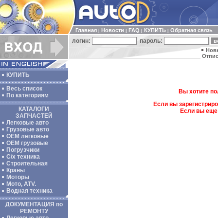
Главная
Новости
FAQ
КУПИТЬ
Обратная связь
|
|
|
|
логин:
пароль:
Нов
Отпис
КУПИТЬ
Весь список
Вы хотите по
По категориям
Если вы зарегистриро
КАТАЛОГИ
Если вы еще
ЗАПЧАСТЕЙ
Легковые авто
Грузовые авто
ОЕМ легковые
OEM грузовые
Погрузчики
С/х техника
Строительная
Краны
Моторы
Мото, ATV.
Водная техника
ДОКУМЕНТАЦИЯ по
РЕМОНТУ