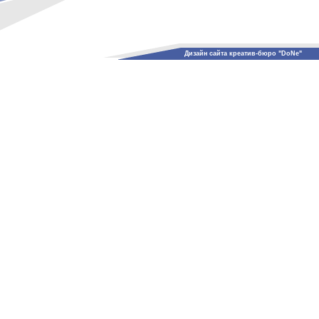
Дизайн сайта креатив-бюро "DoNe"