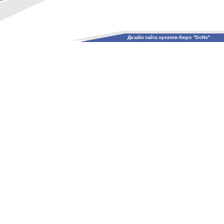
Дизайн сайта креатив-бюро "DoNe"