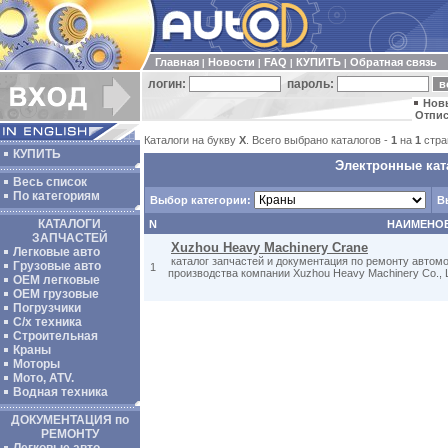
Главная
Новости
FAQ
КУПИТЬ
Обратная связь
|
|
|
|
логин:
пароль:
Нов
Отпис
Каталоги на букву
X
. Всего выбрано каталогов -
1
на
1
стра
КУПИТЬ
Электронные кат
Весь список
По категориям
Выбор категории:
В
КАТАЛОГИ
N
НАИМЕНО
ЗАПЧАСТЕЙ
Xuzhou Heavy Machinery Crane
Легковые авто
каталог запчастей и документация по ремонту автом
Грузовые авто
1
производства компании Xuzhou Heavy Machinery Co., L
ОЕМ легковые
OEM грузовые
Погрузчики
С/х техника
Строительная
Краны
Моторы
Мото, ATV.
Водная техника
ДОКУМЕНТАЦИЯ по
РЕМОНТУ