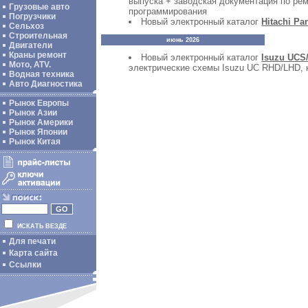
выпуска + заводская документация по ре
Грузовые авто
программирования
Погрузчики
Новый электронный каталог
Hitachi Pa
Сельхоз
Строительная
июнь 2026
Двигатели
Краны ремонт
Новый электронный каталог
Isuzu UCS/
Мото, ATV.
электрические схемы Isuzu UC RHD/LHD, к
Водная техника
Авто Диагностика
Рынок Европы
Рынок Азии
Рынок Америки
Рынок Японии
Рынок Китая
ИСКАТЬ ВЕЗДЕ
Для печати
Карта сайта
Ссылки