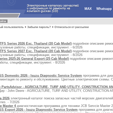
MAX
Whatsapp
ый пользователь
Забыли пароль?
Отписаться от рассылки
TFS Series 2026 Exc. Thailand (20 Cab Model)
подробное описание ремон
кузовные работы, спецификации, инструмент. - 6/2026
TFS Series 2027 Exc. Thailand (20 Cab Model)
подробное описание ремон
кузовные работы, спецификации, инструмент. - 8/2026
eries 2025-26 General Export (25 Cab Model)
подробное описание ремонта
боты, спецификации, инструмент. - 8/2026
SS Domestic 2026 - Isuzu Diagnostic Service System
программа для диаг
ументация по ремонту и обслуживанию. Цветные электрические схемы. О
e PartsAdvisor - AGRICULTURE, TURF AND UTILITY, CONSTRUCTION 
н Дир - John Deere - AGRICULTURE, TURF AND UTILITY, CONSTRUCTION
a 2026
электронный каталог поиска запасных частей морских двигателей Во
nes. - 7/2026
e Master 4
диагностическая программа для техники JCB Servcie Master 22
SS Export 2026 - Isuzu Diagnostic Service System
программа для диагно