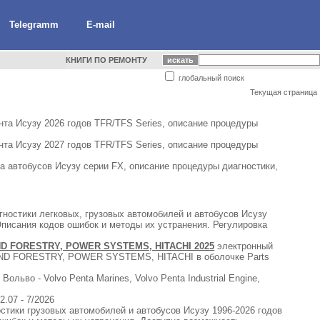
Telegramm
E-mail
КНИГИ ПО РЕМОНТУ
глобальный поиск
Текущая страница
та Исузу 2026 годов TFR/TFS Series, описание процедуры
та Исузу 2027 годов TFR/TFS Series, описание процедуры
 автобусов Исузу серии FX, описание процедуры диагностики,
ностики легковых, грузовых автомобилей и автобусов Исузу
писания кодов ошибок и методы их устранения. Регулировка
AND FORESTRY, POWER SYSTEMS, HITACHI 2025
электронный
 AND FORESTRY, POWER SYSTEMS, HITACHI в оболочке Parts
льво - Volvo Penta Marines, Volvo Penta Industrial Engine,
.07 - 7/2026
стики грузовых автомобилей и автобусов Исузу 1996-2026 годов