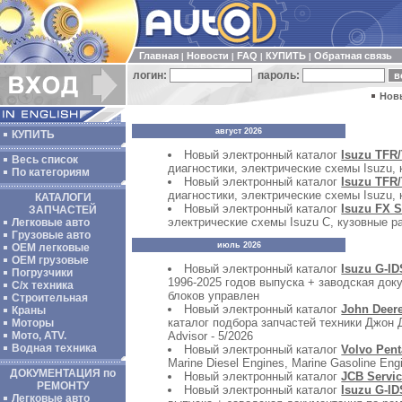
Главная
Новости
FAQ
КУПИТЬ
Обратная связь
|
|
|
|
логин:
пароль:
Нов
август 2026
КУПИТЬ
Новый электронный каталог
Isuzu TFR/
Весь список
диагностики, электрические схемы Isuzu, 
По категориям
Новый электронный каталог
Isuzu TFR/
диагностики, электрические схемы Isuzu, 
КАТАЛОГИ
Новый электронный каталог
Isuzu FX S
ЗАПЧАСТЕЙ
электрические схемы Isuzu C, кузовные ра
Легковые авто
Грузовые авто
июль 2026
ОЕМ легковые
OEM грузовые
Новый электронный каталог
Isuzu G-ID
Погрузчики
1996-2025 годов выпуска + заводская док
С/х техника
блоков управлен
Строительная
Новый электронный каталог
John Deer
Краны
каталог подбора запчастей техники Джо
Моторы
Advisor - 5/2026
Мото, ATV.
Водная техника
Новый электронный каталог
Volvo Pent
Marine Diesel Engines, Marine Gasoline Engi
ДОКУМЕНТАЦИЯ по
Новый электронный каталог
JCB Servic
РЕМОНТУ
Новый электронный каталог
Isuzu G-ID
Легковые авто