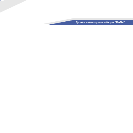
Дизайн сайта креатив-бюро "DoNe"