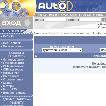
Главная
Новости
FAQ
КУПИТЬ
Обратная связь
|
|
|
|
логин:
пароль:
Нов
Отпис
Каталоги на букву
E
. Всего выбрано каталогов -
0
на
0
стра
КУПИТЬ
Весь список
По категориям
Выбор категории:
КАТАЛОГИ
N
НАИМЕНО
ЗАПЧАСТЕЙ
Легковые авто
Грузовые авто
По выбра
ОЕМ легковые
Попробуйте выбрать дру
OEM грузовые
Погрузчики
С/х техника
Строительная
Краны
Моторы
Мото, ATV.
Водная техника
ДОКУМЕНТАЦИЯ по
РЕМОНТУ