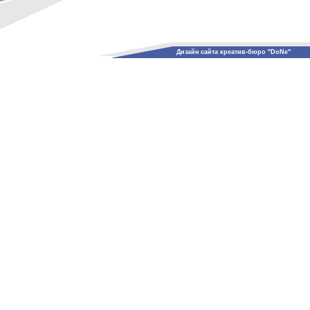
Дизайн сайта креатив-бюро "DoNe"