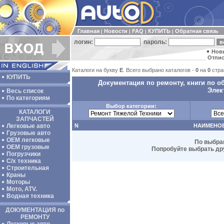
Главная
Новости
FAQ
КУПИТЬ
Обратная связь
|
|
|
|
логин:
пароль:
Нов
Отпис
Каталоги на букву
E
. Всего выбрано каталогов -
0
на
0
стра
КУПИТЬ
Документация по ремонту, книги по о
Элек
Весь список
По категориям
Выбор категории:
КАТАЛОГИ
ЗАПЧАСТЕЙ
Легковые авто
N
НАИМЕНО
Грузовые авто
ОЕМ легковые
По выбра
OEM грузовые
Попробуйте выбрать дру
Погрузчики
С/х техника
Строительная
Краны
Моторы
Мото, ATV.
Водная техника
ДОКУМЕНТАЦИЯ по
РЕМОНТУ