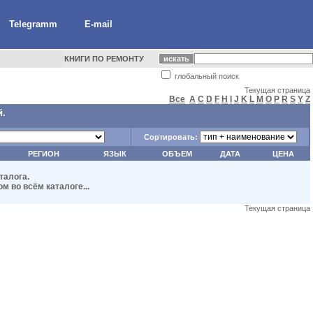
Telegramm
E-mail
КНИГИ ПО РЕМОНТУ
глобальный поиск
Текущая страница
Все
A
C
D
F
H
I
J
K
L
M
O
P
R
S
Y
Z
й.
Сортировать:
РЕГИОН
ЯЗЫК
ОБЪЕМ
ДАТА
ЦЕНА
талога.
 во всём каталоге...
Текущая страница