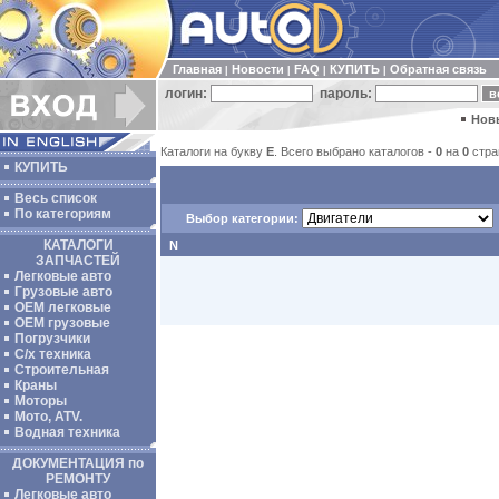
Главная
Новости
FAQ
КУПИТЬ
Обратная связь
|
|
|
|
логин:
пароль:
Нов
Каталоги на букву
E
. Всего выбрано каталогов -
0
на
0
стра
КУПИТЬ
Весь список
По категориям
Выбор категории:
КАТАЛОГИ
N
ЗАПЧАСТЕЙ
Легковые авто
Грузовые авто
ОЕМ легковые
OEM грузовые
Погрузчики
С/х техника
Строительная
Краны
Моторы
Мото, ATV.
Водная техника
ДОКУМЕНТАЦИЯ по
РЕМОНТУ
Легковые авто