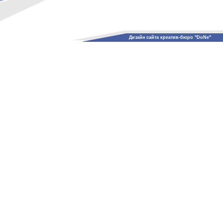
Дизайн сайта креатив-бюро "DoNe"