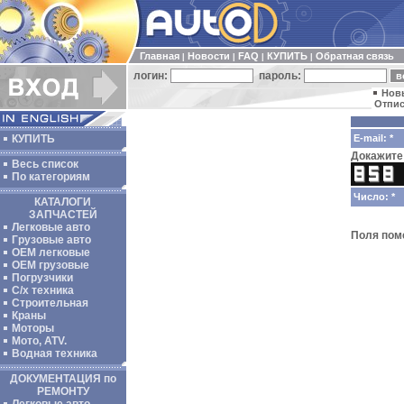
Главная
Новости
FAQ
КУПИТЬ
Обратная связь
|
|
|
|
логин:
пароль:
Нов
Отпис
КУПИТЬ
E-mail: *
Докажите 
Весь список
По категориям
Число: *
КАТАЛОГИ
ЗАПЧАСТЕЙ
Легковые авто
Поля по
Грузовые авто
ОЕМ легковые
OEM грузовые
Погрузчики
С/х техника
Строительная
Краны
Моторы
Мото, ATV.
Водная техника
ДОКУМЕНТАЦИЯ по
РЕМОНТУ