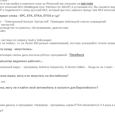
тера -
рисунке
те в настройки и измените язык на Японский как показано на
те японский MUI (Multilingual User Interface for WinXP) и установив его, Вы сможете 
P и подключите к нему русский MUI, который достать намного проще чем MUI японски
жат слова - EPC, ETK, ETKA, ETOS и т.д?
от - "Электронный Каталог Запчастей". Приведем небольшой список сокращений:
г запчастей
Руководство по ремонту, обслуживанию, диагностике
sales
 система по сервису Audi и Volkswagen
с не поймут, т.к. их более 900 разных наименований, поэтому указывайте точное назва
у назад - запустилась.
TimeBack
матизации смены даты воспользуйтесь программой -
мпьютер медленно работает....
ненный вирус - программу Antivirus Kaspersky & Norton Utilites... Когда их не станет
ком языке, могу я ее запустить на Английском?
 нет.
ка, могу ли я найти свой автомобиль в каталоге для Европейского?
ению данных в программе. Например - программы серии ETKA обновляются 3-4 раза в 
о?