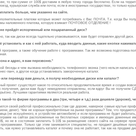
скве, то при сумме от 100$ доставим в любую точку города бесплатно. Если на террит
езд, курьерская служба или почта; если в иностранных государствах, то только курье
платить больше, чем указанно на сайте.
лнительные платежи которые может потребовать с Вас ПОЧТА. Т.е. когда Вы получ
суммы наложенного платежа, которую взимает ПОЧТОВОЕ ОТДЕЛЕНИЕ !
м мне прейдёт испорченный или поцарапанный диск?
но, так как диски всегда тщательно упаковываются, вам будет отправлен другой диск.
её установить и как с ней работать, куда вводить данные, какие кнопки нажимать
й программ, а также обучение работе с программами. Так же возможна подготовка п
рная.
она и адрес, я вам перезвоню."
ой беседы и чем вызвана необходимость телефонного звонка (чего нельзя написать 
нес-ланч, а другое когда устанавливать замороченную каталог.
лю или переведу вам деньги, я получу необходимые диски или каталог?
нный проект существует какое-то относительно продолжительное время и создан вовсе
их получения, диски вам будут немедленно отправлены, если вдруг Вы не получили С
ерьёзно. Лучшими гарантиями являются реальная работа.
 такой-то фирме программы в два (три, четыре и т.д.) раза дешевле (дороже), че
ются своей работой профессионально (там где дороже, наверное самые крутые профе
ремени, денег). Чем не хороши приобретённые на рынке программы? Тем, что продают
давца (не искушённого, в устройстве автомобиля) и если программа не будет работат
программ на сайтах расположенные на бесплатных серверах и имеющих доменные имен
, но не в состоянии заплатить 5-10$ за размещение своего сайта на сервере про
с программами. Только где этим занимаются специалисты, не продают дешёвые прогр
ть, как нужно устанавливать каталог и почему она не работает, так как на продаже д