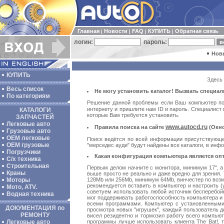
Главная
Новости
FAQ
КУПИТЬ
Обратная связь
|
|
|
|
логин:
пароль:
Нов
КУПИТЬ
Здесь 
Весь список
Не могу установить каталог! Вызвать специа
По категориям
Решение данной проблемы если Ваш компьютер под
интернету и пришлите нам ID и пароль. Специалист п
КАТАЛОГИ
которые Вам требуется установить.
ЗАПЧАСТЕЙ
Легковые авто
www.autocd.ru
Правила поиска на сайте
(Окно
Грузовые авто
ОЕМ легковые
Поиск ведётся по всей информации присутствующей
OEM грузовые
"мерседес ауди" будут найдены все каталоги, в инф
Погрузчики
Какая конфигурация компьютера является опт
С/х техника
Строительная
Первым делом начните с монитора, минимум 17", а
Краны
выше просто не реально и даже вредно для зрения. 
128Mb или 256Mb, минимум 64Mb, винчестер по возм
Моторы
рекомендуется вставить в компьютер и настроить (у
Мото, ATV.
советуем использовать любой источник бесперебой
Водная техника
мог поддерживать работоспособность компьютера и 
всеми программами. Компьютер с установленными 
ДОКУМЕНТАЦИЯ по
просмотра новых "игрушек", каждый пользователь д
РЕМОНТУ
висел резидентно и тормозил работу всего компьют
программы лучше использовать клиента The Bat!, 
Легковые авто