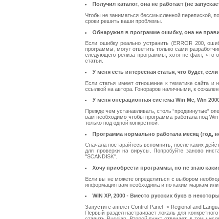
Получил каталог, она не работает (не запускает
Чтобы не заниматься бессмысленной перепиской, пос
сроки решить ваши проблемы.
Обнаружил в программе ошибку, она не правил
Если ошибку реально устранить (ERROR 200, ошибк
программы, могут ответить только сами разработчи
следующего релиза программы, хотя не факт, что 
статьи.
У меня есть интересная статья, что будет, есл
Если статья имеет отношение к тематике сайта и н
ссылкой на автора. Гонораров наличными, к сожале
У меня операционная система Win Me, Win 2000
Прежде чем устанавливать, столь “продвинутые“ опе
вам необходимо чтобы программа работала под Win 
только под одной конкретной.
Программа нормально работала месяц (год, нед
Сначала постарайтесь вспомнить, после каких дейст
для проверки на вирусы. Попробуйте заново инст
"SCANDISK".
Хочу приобрести программы, но не знаю какие
Если вы не можете определиться с выбором необход
информация вам необходима и по каким маркам или
WIN XP, 2000 - Вместо русских букв в некото
Запустите апплет Control Panel -> Regional and Langua
Первый раздел настраивает локаль для конкретного 
ставить Russian. Второй пункт отвечает, в том чис