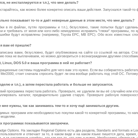
ся, не инсталлируется и т.п.), что мне делать?
тарайтесь, как можно более конкретно описать ваши действия. Запускался такой-то ф
ьно показывает то-то и даёт неверные данные в этом месте, что мне делать?
и в ini файлах, путях программы и т.п.), безусловно, такие попытки будут сдела
ки и требовать от меня или кого-либо немедленно исправить "глюки" программы, по к
ошибки будут исправлены (например, Toyota EPC, MB EPC). Обо всех известных с
и я вам её пришлю?
аписана вами, безусловно, будет опубликована на сайте со ссылкой на автора. Ста
нию пока не выплачиваем, но можно договориться о вознаграждении другими способам
, Linux, DOS 5.0 и ваша программа в ней не работает?
рационные системы подумайте для чего вам это нужно. Если вы собираетесь работать
Me/2000, стоит сначала спросить будет ли она вообще работать под этой ОС. Потому 
елю и т.п.), а затем перестала работать и больше не запускается.
вий программа перестала работать. Проверьте, не удалили ли вы её случайно или кт
аллировать каталог, предварительно удалив старую. Проверьте рабочую поверхнос
 мне нужны, так как занимаюсь тем-то и хочу ещё заниматься другим.
имых программ или необходимостью покупки какой-то конкретной программы, то напи
 моделям.
рых программах показываются закорючки.
dge Options. На закладке Regional Options есть два раздела, Standarts and formats и Loc
пользователя и отвечает за то, в каком виде и на каком языке пишется дата, время
ле, и за системные шрифты, это как раз то, что нам и нужно. Необходимо убедиться,