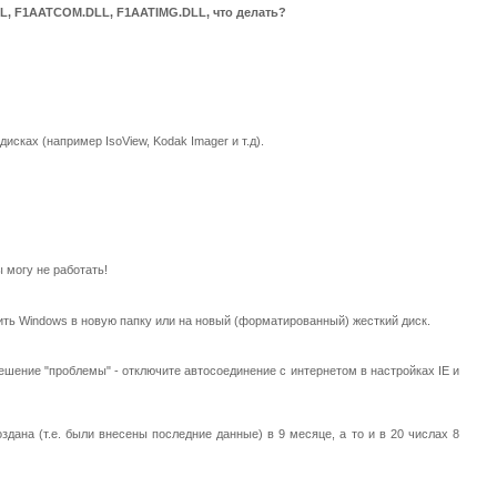
L, F1AATCOM.DLL, F1AATIMG.DLL, что делать?
сках (например IsoView, Kodak Imager и т.д).
 могу не работать!
вить Windows в новую папку или на новый (форматированный) жесткий диск.
 Решение "проблемы" - отключите автосоединение с интернетом в настройках IE и
дана (т.е. были внесены последние данные) в 9 месяце, а то и в 20 числах 8