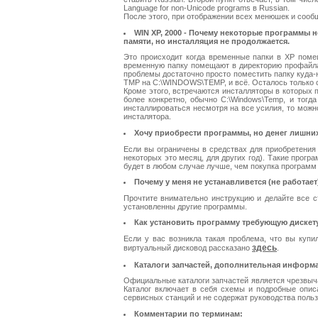
Language for non-Unicode programs в Russian.
После этого, при отображении всех менюшек и сообщ
WIN XP, 2000 - Почему некоторые программы н
памяти, но инсталляция не продолжается.
Это происходит когда временные папки в XP поме
временную папку помещают в директорию профайла 
проблемы достаточно просто поместить папку куда-н
TMP на C:\WINDOWS\TEMP, и всё. Осталось только с
Кроме этого, встречаются инсталляторы в которых п
более конкретно, обычно C:\Windows\Temp, и тогд
инсталлироваться несмотря на все усилия, то можн
инсталятора.
Хочу приобрести программы, но денег лишних н
Если вы ограничены в средствах для приобретения
некоторых это месяц, для других год). Такие прог
будет в любом случае лучше, чем покупка программ 
Почему у меня не устанавливется (не работае
Прочтите внимательно инструкцию и делайте все с
установленны другие программы.
Как установить программу требующую дискету
Если у вас возникла такая проблема, что вы куп
здесь
виртуальный дисковод рассказано
.
Каталоги запчастей, дополнительная информ
Официальные каталоги запчастей является чрезвыч
Каталог включает в себя схемы и подробные описа
сервисных станций и не содержат руководства поль
Комментарии по терминам: