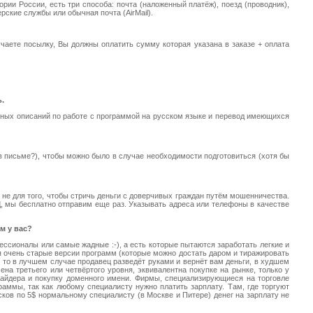
ории России, есть три способа: почта (наложенный платёж), поезд (проводник),
рские службы или обычная почта (AirMail).
аете посылку, Вы должны оплатить сумму которая указана в заказе + оплата
.
олных описаний по работе с программой на русском языке и перевод имеющихся
в письме?), чтобы можно было в случае необходимости подготовиться (хотя бы
 не для того, чтобы стричь деньги с доверчивых граждан путём мошенничества.
Д, мы бесплатно отправим еще раз. Указывать адреса или телефоны в качестве
м у вас?
ссионалы или самые жадные :-), а есть которые пытаются заработать легкие и
ся очень старые версии программ (которые можно достать даром и тиражировать
ь, то в лучшем случае продавец разведёт руками и вернёт вам деньги, в худшем
а третьего или четвёртого уровня, эквивалентна покупке на рынке, только у
вайдера и покупку доменного имени. Фирмы, специализирующиеся на торговле
аммы, так как любому специалисту нужно платить зарплату. Там, где торгуют
исков по 5$ нормальному специалисту (в Москве и Питере) денег на зарплату не