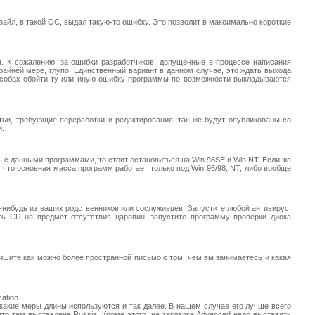
айл, в такой ОС, выдал такую-то ошибку. Это позволит в максимально короткие
ны. К сожалению, за ошибки разработчиков, допущенные в процессе написания
райней мере, глупо. Единственный вариант в данном случае, это ждать выхода
пособах обойти ту или иную ошибку программы по возможности выкладываются
тьи, требующие переработки и редактирования, так же будут опубликованы со
и.
 с данными программами, то стоит остановиться на Win 98SE и Win NT. Если же
что основная масса программ работает только под Win 95/98, NT, либо вообще
о-нибудь из ваших родственников или сослуживцев. Запустите любой антивирус,
ть CD на предмет отсутствия царапин, запустите программу проверки диска
шите как можно более пространной письмо о том, чем вы занимаетесь и какая
ation.
, какие меры длины используются и так далее. В нашем случае его лучше всего
 что там выставлена Russia. Кроме этого, на закладке Advanced надо выставить