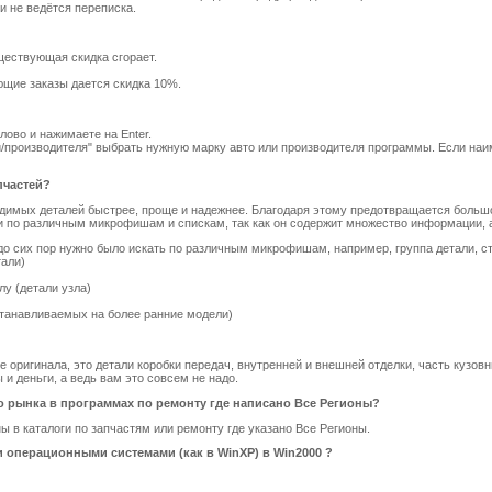
и не ведётся переписка.
уществующая скидка сгорает.
ющие заказы дается скидка 10%.
лово и нажимаете на Enter.
ки/производителя" выбрать нужную марку авто или производителя программы. Если наи
пчастей?
одимых деталей быстрее, проще и надежнее. Благодаря этому предотвращается большо
ли по различным микрофишам и спискам, так как он содержит множество информации, 
о сих пор нужно было искать по различным микрофишам, например, группа детали, ста
тали)
лу (детали узла)
устанавливаемых на более ранние модели)
 оригинала, это детали коробки передач, внутренней и внешней отделки, часть кузовн
и деньги, а ведь вам это совсем не надо.
 рынка в программах по ремонту где написано Все Регионы?
ы в каталоги по запчастям или ремонту где указано Все Регионы.
 операционными системами (как в WinXP) в Win2000 ?