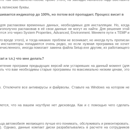
а латинские буквы.
шивается индикатор до 100%, но потом всё пропадает. Процесс висит в
ля распаковки временных данных, необходимых для инсталляции. Но, когда
гополучно распаковав в её свои данные не могут их найти. Для решения этой
ся это через System Properties, Advanced, Environment. Меняете пути к TEMP и
 вроде этого), и тогда никаких проблем не возникает, но иногда путь прописан
е инсталляторы попадаются очень редко, но если нужная программа не хочет
ечисленного, иногда помогает замена файла Setup.exe другим, из работающего
i и т.п.) что мне делать?
обретение программ предыдущих версий или устаревших на данный момент (для
азать что вам необходимы старые программы по максимально низким ценам, это
мы. Отключите все антивирусы и файрволы. Ставьте на Windows на котором не
яется, что на вашем ноутбуке нет дисковода. Как и с помощью чего сделать
ца автомобиля желающего лучше его понимать, обслуживать и ремонтировать.
). Однако, данные компакт диски разрабатывались в расчете на сотрудников