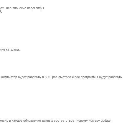
видеть все японские иероглифы
й.
ние каталога.
 - компьютер будет работать в 5-10 раз быстрее и все программы будут работать
месяц и каждое обновление данных соответствует новому номеру update.