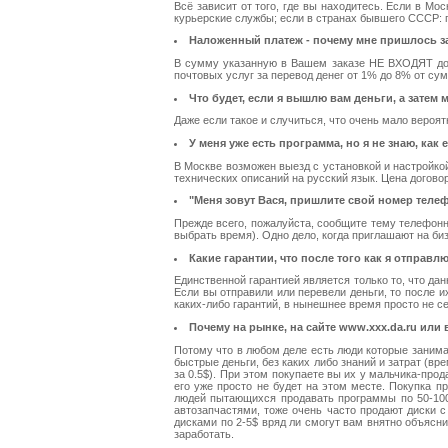
Всё зависит от того, где вы находитесь. Если в Мо
курьерские службы; если в странах бывшего СССР: по
Наложенный платеж - почему мне пришлось за
В сумму указанную в Вашем заказе НЕ ВХОДЯТ допо
почтовых услуг за перевод денег от 1% до 8% от 
Что будет, если я вышлю вам деньги, а зате
Даже если такое и случиться, что очень мало вероят
У меня уже есть программа, но я не знаю, как 
В Москве возможен выезд с установкой и настройко
технических описаний на русский язык. Цена догово
"Меня зовут Вася, пришлите свой номер телеф
Прежде всего, пожалуйста, сообщите тему телефонн
выбрать время). Одно дело, когда приглашают на биз
Какие гарантии, что после того как я отправ
Единственной гарантией является только то, что да
Если вы отправили или перевели деньги, то после 
каких-либо гарантий, в нынешнее время просто не с
Почему на рынке, на сайте www.xxx.da.ru или в
Потому что в любом деле есть люди которые занима
быстрые деньги, без каких либо знаний и затрат (в
за 0.5$). При этом покупаете вы их у мальчика-про
его уже просто не будет на этом месте. Покупка 
людей пытающихся продавать программы по 50-100$
автозапчастями, тоже очень часто продают диски 
дисками по 2-5$ вряд ли смогут вам внятно объясни
заработать.