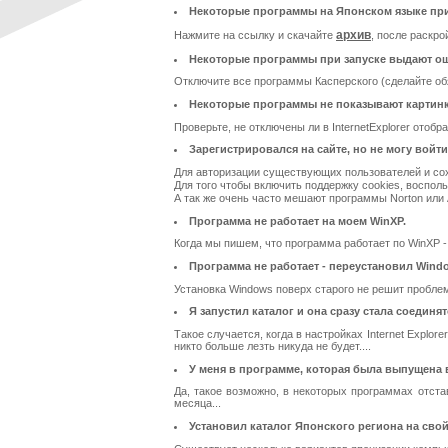
Некоторые программы на Японском языке при
архив
Нажмите на ссылку и скачайте
, после раскр
Некоторые программы при запуске выдают ош
Отключите все программы Касперского (сделайте обя
Некоторые программы не показывают картинк
Проверьте, не отключены ли в InternetExplorer отоб
Зарегистрировался на сайте, но не могу войти
Для авторизации существующих пользователей и сох
Для того чтобы включить поддержку cookies, воспо
А так же очень часто мешают программы Norton или 
Программа не работает на моем WinXP.
Когда мы пишем, что программа работает по WinXP 
Программа не работает - переустановил Windo
Установка Windows поверх старого не решит проблему
Я запустил каталог и она сразу стала соединят
Такое случается, когда в настройках Internet Explo
никто больше лезть никуда не будет....
У меня в программе, которая была выпущена в
Да, такое возможно, в некоторых программах отста
месяца...
Установил каталог Японского региона на сво