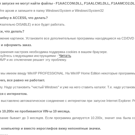
 запуске не могут найти файлы - F1AACCOM.DLL, F1AALCM1.DLL, F1AAMCO2.DL
ойте архив и запишите в папку Windows\System и Windows\System32
ибку в ACCESS, что делать?
зательно DISABLE) и все будет работать.
и, что делать?
ражение картинок. Установите все дополнительные программы находящиеся на CD/DVD ди
 и оформить заказ.
ранения настроек необходима поддержка cookies в вашем браузере.
Читать
льзуйтесь следующими инструкциями -
AVP и их отключение решает эту проблему.
- мы имеем ввиду WinXP PROFESSIONAL. На WinXP Home Edition некоторые программы
ws, все равно не работает.
. Надо установить "чистый Windows" и уже на него ставить каталог. Т.е. надо устано
ся с интернетом.
rer выставлено автоматическое соединение с интернетом при запуске Internet Explorer.
 10.200x не пробиваются VIN-ы 10 месяца.
вание бывает до 3 месяцев. Если программа датируется 10.200x, значит она была соз
й компьютер и вместо иероглифов вижу непонятные значки.