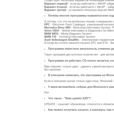
Существует несколько вариантов японизации компью
Вариант первый
- если вы работаете с WinXP зайди
Вариант второй
- если вы работаете с WinXP - найди
Вариант третий
- установите японскую версию WinX
Почему многие программы назваются или содер
А потому, что это на различных языках сокращение 
EPC
- Electronic Parts Catalogue, электронный катало
Mercedes Benz WIS
- Workshop Information System, 
Volvo VIDA
- Vehicle Information & Diagnostics for After
BMW WDS
- Wiring Diagrams System
BMW TIS
- Technical Information System
Audi Volkswagen ElsaWin
- Электронная справочная
И когда вы хотите заказать каталог EPC или ETK - Ва
Программа перестала запускаться, поменял дат
Таких программ достаточное количество - для авто
Программа не работает, CD плохо читается, ко
Вам поможет только одно - удалить самый распростра
без проблем...
В описании написано, что программа на Японс
Если в описании указан только один язык, Японский -
У меня автомобиль собран для Японского рын
Нет.
Что такое - "Data update XXX"?
UPDATE - означает обновление, относится к обновл
Как можно получить каталог, я нахожусь там-т