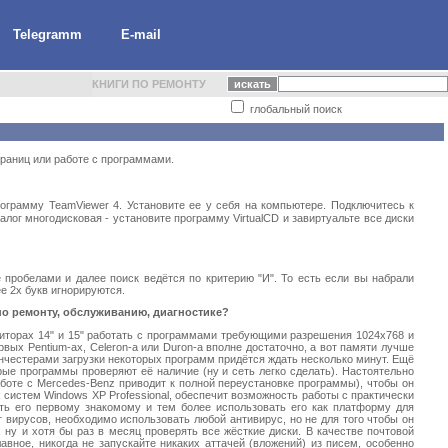
Telegramm
E-mail
КНИГИ ПО РЕМОНТУ
глобальный поиск
траниц или работе с программами.
ограмму TeamViewer 4. Установите ее у себя на компьютере. Подключитесь к
алог многодисковая - установите программу VirtualCD и завиртуальте все диски
 пробелами и далее поиск ведётся по критерию "И". То есть если вы набрали
е 2х букв игнорируются.
по ремонту, обслуживанию, диагностике?
ниторах 14" и 15" работать с программами требующими разрешения 1024x768 и
вых Pentium-ах, Celeron-а или Duron-а вполне достаточно, а вот памяти лучше
нчестерами загрузки некоторых программ придётся ждать несколько минут. Ещё
торые программы проверяют её наличие (ну и сеть легко сделать). Настоятельно
боте с Mercedes-Benz приводит к полной переустановке программы), чтобы он
систем Windows XP Professional, обеспечит возможность работы с практически
ть его первому знакомому и тем более использовать его как платформу для
 вирусов, необходимо использовать любой антивирус, но не для того чтобы он
 ну и хотя бы раз в месяц проверять все жёсткие диски. В качестве почтовой
вное, никогда не запускайте никаких аттачей (вложений) из писем, особенно