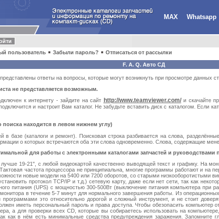
MAX
Whatsapp
ый пользователь
Забыли пароль?
Отписаться от рассылки
F. A. Q. Авто СД
представлены ответы на вопросы, которые могут возникнуть при просмотре данных с
листа не представляется возможным.
http://www.teamviewer.com/
ключен к интернету - зайдите на сайт
и скачайте пр
одключится и настроит Вам каталог. Не забудьте вставить диск с каталогом. Если кат
 поиска находится в левом нижнем углу)
 в базе (каталоги и ремонт). Поисковая строка разбивается на слова, разделённые
ормации о которых встречаются оба эти слова одновременно. Слова, содержащие мене
имальной для работы с электронными каталогами запчастей и руководствами 
 лучше 19-21", с любой видеокартой качественно выводящей текст и графику. На мо
Тактовая частота процессора не принципиальна, многие программы работают и на пер
ожности новые модели на 5400 или 7200 оборотов, со старыми низкооборотистыми ви
становить протокол TCP/IP и т.д.) сетевую карту, даже если нет сети, так как неко
ного питания (UPS) с мощностью 300-500Вт (выключение питания компьютера при ра
монитора в течение 5-7 минут для нормального завершения работы. Из операционных 
программами это относительно дорогой и сложный инструмент, и не стоит доверя
олжен иметь персональный пароль и права доступа. Чтобы обезопасить компьютер от
ера, а для проверки всех CD, которые вы собираетесь использовать на компьютере,
так как в нём есть минимальные средства предупреждения заражения. Запомните гла