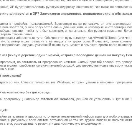
ений, XP будет использовать русскую кодировку. Конечно же, это никак не повлияет н
е инсталлируются в XP? Запускается инсталлятор, появляется окно, в нём закра
щены в профайлы пользователей. Временные папки используются инсталляторами д
пользователя, у ней получается очень длинное имя, и некоторые инсталляторы бла
ибудь повыше, чтобы путь был коротким, и, желательно, без русских символов. Делает
тереть старые папки.
рописаны абсолютные пути. Обычно этот путь выглядит как %windir%\Temp (или что-то
а инсталлятор может зависнуть не найдя этих директорий. К счастью, такие кривы
о попробовать создать указанный выше путь, может и поможет. Кроме всего вышепер
ет (живу в деревне, один с мамой, истратил последние деньги на покупку Ferrar
 программ, но отставать от прогресса не хочется. Самый простой способ, это при
раммы можно приобрести со значительной скидкой, достаточно написать письмо и ук
на рынке.
т) программа?
трого по ней. Ставьте только на тот Windows, который указан в описании програм
 на компьютер без дисковода.
или программу ( например
Mitchell on Demand
), решили ее установить и тут выясн
ация:
айно детальным и широким источником незаменимой информации для любого владель
ния с рисунками всех систем автомобиля (а так же другие полезные возможности
зователя, руководства по ремонту и диагностическую информацию..