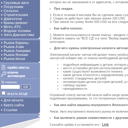
которых вы не заказывали и от адресатов, с которым
Грузовые авто
Погрузчики
Про скидки.
Сельхоз
Строительная
1. Если в течении 6 месяцев Вы не сделали заказ с
2. Скидка не действует при заказах менее 100 USD.
Двигатели
3. При заказе на сумму более 500 USD на все следу
Краны ремонт
Мото, ATV.
Как найти каталог.
Водная техника
Авто Диагностика
1. Можете воспользоваться окном поиска - вводите с
2. Можете нажать на "ВСЕ СД" и в окне "Выбор мар
категорию.
Рынок Европы
Рынок Азии
Для чего нужны электронные каталоги автоза
Рынок Америки
Электронный каталог запчастей делает поиск необх
Рынок Японии
запчастей избавит вас от поиска необходимой дета
Рынок Китая
- подробную информацию о детали, которую д
- место установки детали (использование де
- какие существуют возможности тюнинга
- какие детали относятся к определенному уз
- каталог стандартных деталей
- интерпретацию детали (история деталей, 
- таблицу пружин
- принадлежности
ИСКАТЬ ВЕЗДЕ
Огромный спектр запчастей нельзя найти нигде кроме
подобными программами, то это потерянные клиенты 
Для печати
Как мне найти машины внутреннего Японского
Карта сайта
Ссылки
Никак. Авто внутреннего японского рынка не включен
Как включить режим совместимости с другими
Link
Скачайте update и установите его -