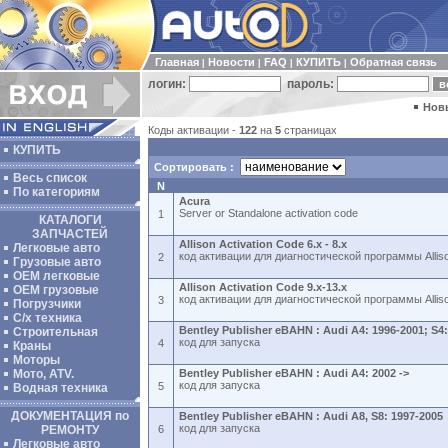
Главная
Новости
FAQ
КУПИТЬ
Обратная связь
|
|
|
|
логин:
пароль:
Нов
Коды активации -
122
на
5
страницах
КУПИТЬ
Сортировать :
Весь список
N
По категориям
Acura
Server or Standalone activation code
1
КАТАЛОГИ
ЗАПЧАСТЕЙ
Allison Activation Code 6.x - 8.x
Легковые авто
код активации для диагностической программы Allison
2
Грузовые авто
ОЕМ легковые
Allison Activation Code 9.x-13.x
OEM грузовые
код активации для диагностической программы Alliso
3
Погрузчики
С/х техника
Bentley Publisher eBAHN : Audi A4: 1996-2001; S4
Строительная
код для запуска
4
Краны
Моторы
Мото, ATV.
Bentley Publisher eBAHN : Audi A4: 2002 ->
код для запуска
5
Водная техника
ДОКУМЕНТАЦИЯ по
Bentley Publisher eBAHN : Audi A8, S8: 1997-2005
код для запуска
РЕМОНТУ
6
Легковые авто