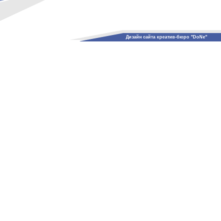
Дизайн сайта креатив-бюро "DoNe"