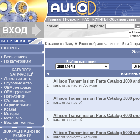
Главная
Новости
FAQ
КУПИТЬ
Обратная связь
|
|
|
|
логин:
пароль:
Нов
Отпис
Каталоги на букву
A
. Всего выбрано каталогов -
5
на
1
стра
КУПИТЬ
Эле
Весь список
По категориям
Выбор категории:
КАТАЛОГИ
N
НАИМЕНО
ЗАПЧАСТЕЙ
Легковые авто
Allison Transmission Parts Catalog 1000 and
Грузовые авто
1
каталог запчастей Аллисон
ОЕМ легковые
OEM грузовые
Погрузчики
Allison Transmission Parts Catalog 3000 pro
С/х техника
2
каталог запчастей
Строительная
Краны
Моторы
Allison Transmission Parts Catalog 4000 pro
Мото, ATV.
3
каталог запчастей
Водная техника
ДОКУМЕНТАЦИЯ по
Allison Transmission Parts Catalog 5000 and
РЕМОНТУ
4
каталог запчастей Аллисон