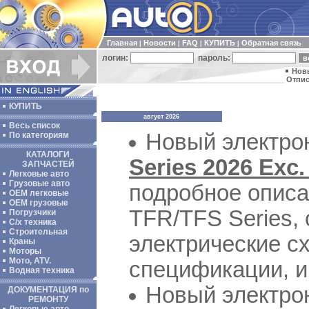
Главная
Новости
FAQ
КУПИТЬ
Обратная связь
|
|
|
|
логин:
пароль:
Нов
Отпис
КУПИТЬ
август 2026
Весь список
Новый электро
По категориям
КАТАЛОГИ
Series 2026 Exc.
ЗАПЧАСТЕЙ
Легковые авто
Грузовые авто
подробное описа
ОЕМ легковые
OEM грузовые
TFR/TFS Series,
Погрузчики
С/х техника
Строительная
электрические с
Краны
Моторы
Мото, ATV.
спецификации, ин
Водная техника
Новый электро
ДОКУМЕНТАЦИЯ по
РЕМОНТУ