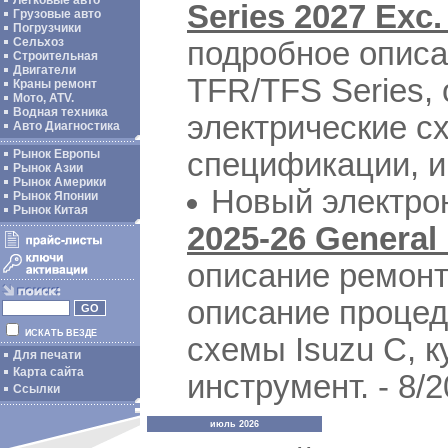
Легковые авто
Series 2027 Exc.
Грузовые авто
Погрузчики
Сельхоз
подробное описа
Строительная
Двигатели
TFR/TFS Series,
Краны ремонт
Мото, ATV.
Водная техника
электрические с
Авто Диагностика
спецификации, ин
Рынок Европы
Рынок Азии
Рынок Америки
Новый электро
Рынок Японии
Рынок Китая
2025-26 General
описание ремонт
описание процед
ИСКАТЬ ВЕЗДЕ
схемы Isuzu C, 
Для печати
Карта сайта
инструмент. - 8/
Ссылки
июль 2026