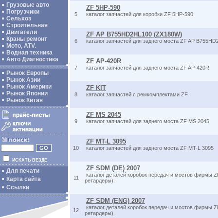
Грузовые авто
ZF 5HP-590
Погрузчики
5
каталог запчастей для коробки ZF 5HP-590
Сельхоз
Строительная
Двигатели
ZF AP B755HD2HL100 (ZX180W)
Краны ремонт
6
каталог запчастей для заднего моста ZF AP B755HD
Мото, ATV.
Водная техника
Авто Диагностика
ZF AP-420R
7
каталог запчастей для заднего моста ZF AP-420R
Рынок Европы
Рынок Азии
Рынок Америки
ZF KIT
Рынок Японии
8
каталог запчастей с ремкомплектами ZF
Рынок Китая
ZF MS 2045
9
каталог запчастей для заднего моста ZF MS 2045
ZF MT-L 3095
10
каталог запчастей для заднего моста ZF MT-L 3095
ИСКАТЬ ВЕЗДЕ
ZF SDM (DE) 2007
Для печати
каталог деталей коробок передач и мостов фирмы ZF
11
Карта сайта
ретардеры).
Ссылки
ZF SDM (ENG) 2007
каталог деталей коробок передач и мостов фирмы ZF
12
ретардеры).