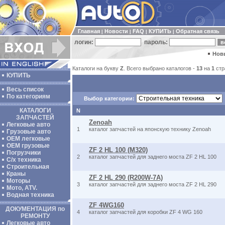
Главная
Новости
FAQ
КУПИТЬ
Обратная связь
|
|
|
|
логин:
пароль:
Нов
Каталоги на букву
Z
. Всего выбрано каталогов -
13
на
1
стр
КУПИТЬ
Весь список
По категориям
Выбор категории:
КАТАЛОГИ
N
ЗАПЧАСТЕЙ
Zenoah
Легковые авто
1
каталог запчастей на японскую технику Zenoah
Грузовые авто
ОЕМ легковые
OEM грузовые
ZF 2 HL 100 (M320)
Погрузчики
2
каталог запчастей для заднего моста ZF 2 HL 100
С/х техника
Строительная
Краны
ZF 2 HL 290 (R200W-7A)
Моторы
3
каталог запчастей для заднего моста ZF 2 HL 290
Мото, ATV.
Водная техника
ZF 4WG160
ДОКУМЕНТАЦИЯ по
4
каталог запчастей для коробки ZF 4 WG 160
РЕМОНТУ
Легковые авто