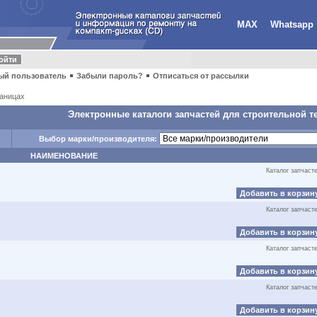
MAX
Whatsapp
ый пользователь
Забыли пароль?
Отписаться от рассылки
аницах
Электронные каталоги запчастей для строительной т
Выбор марки/производителя:
НАИМЕНОВАНИЕ
Каталог запчаст
Добавить в корзин
Каталог запчаст
Добавить в корзин
Каталог запчаст
Добавить в корзин
Каталог запчаст
Добавить в корзин