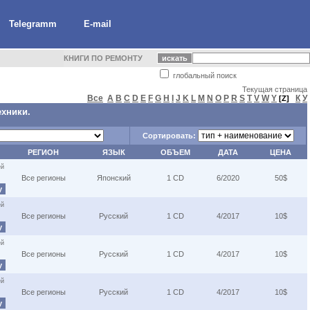
Telegramm
E-mail
КНИГИ ПО РЕМОНТУ
глобальный поиск
Текущая страница
Все
A
B
C
D
E
F
G
H
I
J
K
L
M
N
O
P
R
S
T
V
W
Y
К
У
[Z]
ехники.
Сортировать:
РЕГИОН
ЯЗЫК
ОБЪЕМ
ДАТА
ЦЕНА
ей
Все регионы
Японский
1 CD
6/2020
50$
у
ей
Все регионы
Русский
1 CD
4/2017
10$
у
ей
Все регионы
Русский
1 CD
4/2017
10$
у
ей
Все регионы
Русский
1 CD
4/2017
10$
у