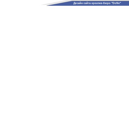
Дизайн сайта креатив-бюро "DoNe"