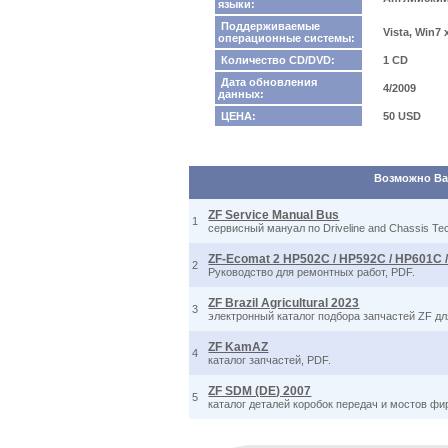
языки:
Поддерживаемые
Vista, Win7
операционные системы:
Количество CD/DVD:
1 CD
Дата обновления
4/2009
данных:
ЦЕНА:
50 USD
Возможно Вас
ZF Service Manual Bus
1
сервисный мануал по Driveline and Chassis Te
ZF-Ecomat 2 HP502C / HP592C / HP601C 
2
Руководство для ремонтных работ, PDF.
ZF Brazil Agricultural 2023
3
электронный каталог подбора запчастей ZF дл
ZF KamAZ
4
каталог запчастей, PDF.
ZF SDM (DE) 2007
5
каталог деталей коробок передач и мостов фи