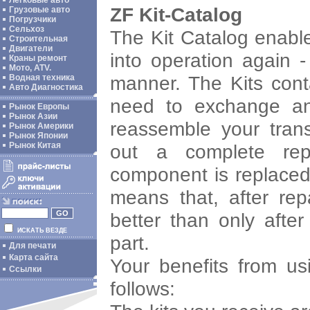
Легковые авто
ZF Kit-Catalog
Грузовые авто
Погрузчики
Сельхоз
The Kit Catalog enable
Строительная
Двигатели
into operation again 
Краны ремонт
Мото, ATV.
manner. The Kits conta
Водная техника
Авто Диагностика
need to exchange an
Рынок Европы
Рынок Азии
reassemble your tran
Рынок Америки
Рынок Японии
out a complete repa
Рынок Китая
component is replaced,
means that, after repa
better than only afte
ИСКАТЬ ВЕЗДЕ
part.
Для печати
Карта сайта
Your benefits from us
Ссылки
follows: