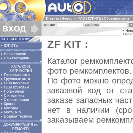
Главная
Новости
FAQ
КУПИТЬ
Обратная связь
|
|
|
|
логин:
пароль:
Нов
Отпис
ZF KIT :
КУПИТЬ
Весь список
Каталог ремкомплект
По категориям
КАТАЛОГИ
фото ремкомплектов.
ЗАПЧАСТЕЙ
Легковые авто
По фото можно опред
Грузовые авто
ОЕМ легковые
OEM грузовые
заказной код от ст
Погрузчики
С/х техника
заказе запасных част
Строительная
Краны
нет в наличии (сро
Моторы
Мото, ATV.
Водная техника
заказываем ремкомпл
ДОКУМЕНТАЦИЯ по
РЕМОНТУ