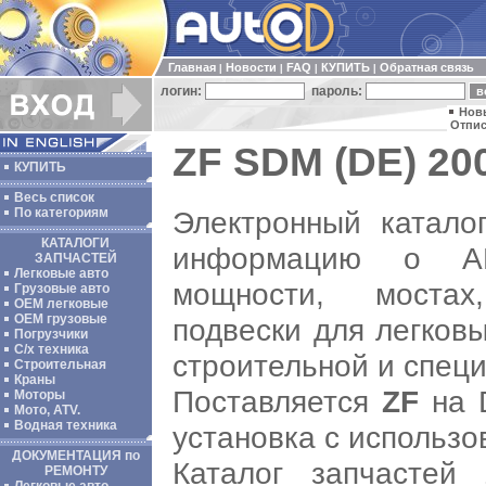
Главная
Новости
FAQ
КУПИТЬ
Обратная связь
|
|
|
|
логин:
пароль:
Нов
Отпис
ZF SDM (DE) 200
КУПИТЬ
Весь список
Электронный катал
По категориям
КАТАЛОГИ
информацию о АК
ЗАПЧАСТЕЙ
Легковые авто
мощности, мостах
Грузовые авто
ОЕМ легковые
OEM грузовые
подвески для легков
Погрузчики
С/х техника
строительной и специ
Строительная
Краны
Поставляется
ZF
на 
Моторы
Мото, ATV.
Водная техника
установка с использо
ДОКУМЕНТАЦИЯ по
Каталог запчастей
РЕМОНТУ