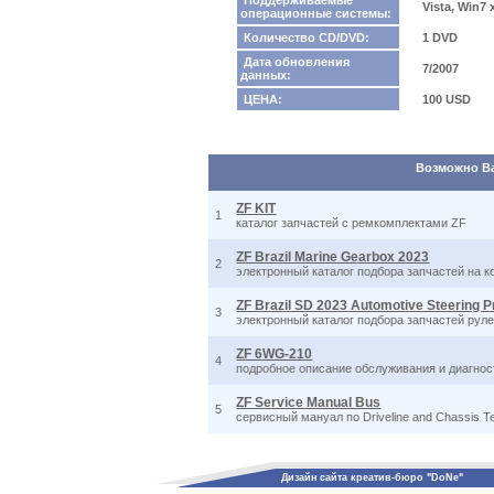
Поддерживаемые
Vista, Win7
операционные системы:
Количество CD/DVD:
1 DVD
Дата обновления
7/2007
данных:
ЦЕНА:
100 USD
Возможно Вас
ZF KIT
1
каталог запчастей с ремкомплектами ZF
ZF Brazil Marine Gearbox 2023
2
электронный каталог подбора запчастей на к
ZF Brazil SD 2023 Automotive Steering P
3
электронный каталог подбора запчастей рул
ZF 6WG-210
4
подробное описание обслуживания и диагно
ZF Service Manual Bus
5
сервисный мануал по Driveline and Chassis T
Дизайн сайта креатив-бюро "DoNe"