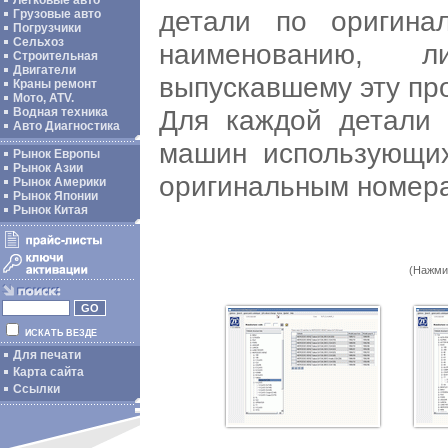
Легковые авто
детали по оригина
Грузовые авто
Погрузчики
Сельхоз
наименованию, 
Строительная
Двигатели
выпускавшему эту пр
Краны ремонт
Мото, ATV.
Для каждой детали 
Водная техника
Авто Диагностика
машин использующих
Рынок Европы
Рынок Азии
оригинальным номер
Рынок Америки
Рынок Японии
Рынок Китая
(Нажми
ИСКАТЬ ВЕЗДЕ
Для печати
Карта сайта
Ссылки