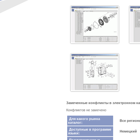
Замеченные конфликты в электронном кат
Конфликтов не замечено
Для какого рынка
Все регио
каталог:
Доступные в программе
Немецкий
языки: