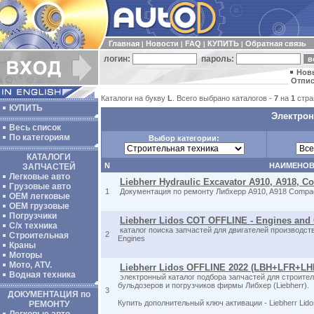
Главная
Новости
FAQ
КУПИТЬ
Обратная связь
|
|
|
|
логин:
пароль:
Нов
Отпис
Каталоги на букву
L
. Всего выбрано каталогов -
7
на
1
стра
КУПИТЬ
Электрон
Весь список
По категориям
Выбор категории:
КАТАЛОГИ
N
НАИМЕНОВ
ЗАПЧАСТЕЙ
Легковые авто
Liebherr Hydraulic Excavator A910, A918, Co
Грузовые авто
1
Документация по ремонту Либхерр A910, A918 Compa
ОЕМ легковые
OEM грузовые
Погрузчики
Liebherr Lidos COT OFFLINE - Engines an
С/х техника
каталог поиска запчастей для двигателей производст
2
Строительная
Engines
Краны
Моторы
Мото, ATV.
Liebherr Lidos OFFLINE 2022 (LBH+LFR+L
Водная техника
электронный каталог подбора запчастей для строител
бульдозеров и погрузчиков фирмы Либхер (Liebherr).
3
ДОКУМЕНТАЦИЯ по
Купить дополнительный ключ активации - Liebherr Lid
РЕМОНТУ