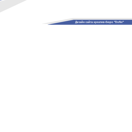
Дизайн сайта креатив-бюро "DoNe"