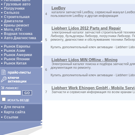
Легковые авто
Грузовые авто
LeeBoy
Погрузчики
каталоги запчастей LeeBoy, сервисный мануал LeeBo
Сельхоз
4
пользователя LeeBoy и другая информация
Строительная
Двигатели
Краны ремонт
Liebherr Lidos 2012 Parts and Repair
Мото, ATV.
электронный каталог запчастей строительной техник
Водная техника
Либхерр, бульдозеры Либхерр, погрузчики Либхерр. 
Авто Диагностика
ремонту, диагностике и обслуживанию техники Либхер
5
Рынок Европы
Купить дополнительный ключ активации - Liebherr Lid
Рынок Азии
Рынок Америки
Рынок Японии
Liebherr Lidos MIN Offline - Mining
Рынок Китая
Электронный каталог поиска и подбора запчастей для L
документация по ремонту.
6
Купить дополнительный ключ активации - Liebherr Lid
Liebherr Werk Ehingen GmbH - Mobile Servic
7
Запчасти и сервисная информация по всем кранам Li
ИСКАТЬ ВЕЗДЕ
Для печати
Карта сайта
Ссылки