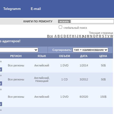
Telegramm
E-mail
КНИГИ ПО РЕМОНТУ
глобальный поиск
Текущая страница
Все
A
B
C
D
E
F
H
I
J
K
M
N
O
P
R
S
T
V
W
[L]
з адаптеров!
Сортировать:
РЕГИОН
ЯЗЫК
ОБЪЕМ
ДАТА
ЦЕНА
ка
Все регионы
Английский
1 DVD
1/2014
50$
у
ка
Английский,
Все регионы
1 CD
3/2012
50$
Немецкий
у
ка
Все регионы
Английский
1 DVD
8/2020
150$
у
ка