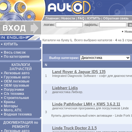
Главная
Новости
FAQ
КУПИТЬ
Обратная связь
|
|
|
|
логин:
пароль:
Нов
Каталоги на букву
L
. Всего выбрано каталогов -
4
на
1
стра
КУПИТЬ
Весь список
По категориям
Выбор категории:
КАТАЛОГИ
N
ЗАПЧАСТЕЙ
Land Rover & Jaguar IDS 135
Легковые авто
1
Integrated Diagnostic Software - софт для диагности
Грузовые авто
ОЕМ легковые
OEM грузовые
Liebherr Lidis
Погрузчики
2
диагностика Либхер.
С/х техника
Строительная
Краны
Linde Pathfinder LMH + KWS 3.6.2.11
Моторы
диагностическая программа для погрузчиков Linde
Мото, ATV.
3
Водная техника
Купить дополнительный ключ активации - Linde Fork L
ДОКУМЕНТАЦИЯ по
РЕМОНТУ
Linde Truck Doctor 2.1.5
Легковые авто