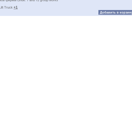
ов фирмы Linde. 7 and 72 group works
+1
ift Truck
Добавить в корзин