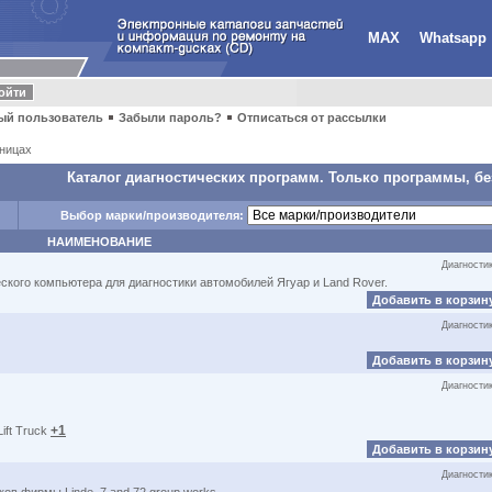
MAX
Whatsapp
ый пользователь
Забыли пароль?
Отписаться от рассылки
ницах
Каталог диагностических программ. Только программы, бе
Выбор марки/производителя:
НАИМЕНОВАНИЕ
Диагности
ческого компьютера для диагностики автомобилей Ягуар и Land Rover.
Добавить в корзин
Диагности
Добавить в корзин
Диагности
+1
ift Truck
Добавить в корзин
Диагности