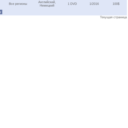
Английский,
Все регионы
1 DVD
1/2016
100$
Немецкий
у
Текущая страница