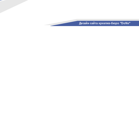
Дизайн сайта креатив-бюро "DoNe"