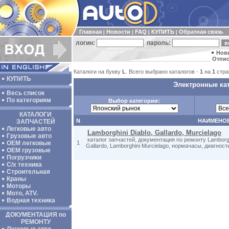
Главная
Новости
FAQ
КУПИТЬ
Обратная связь
|
|
|
|
логин:
пароль:
Нов
Отпис
Каталоги на букву
L
. Всего выбрано каталогов -
1
на
1
стра
КУПИТЬ
Электронные кат
Весь список
По категориям
Выбор категории:
КАТАЛОГИ
N
НАИМЕНО
ЗАПЧАСТЕЙ
Легковые авто
Lamborghini Diablo, Gallardo, Murcielago
Грузовые авто
каталог запчастей, документация по ремонту Lamborghi
ОЕМ легковые
1
Gallardo, Lamborghini Murcielago, нормачасы, диагнос
OEM грузовые
Погрузчики
С/х техника
Строительная
Краны
Моторы
Мото, ATV.
Водная техника
ДОКУМЕНТАЦИЯ по
РЕМОНТУ