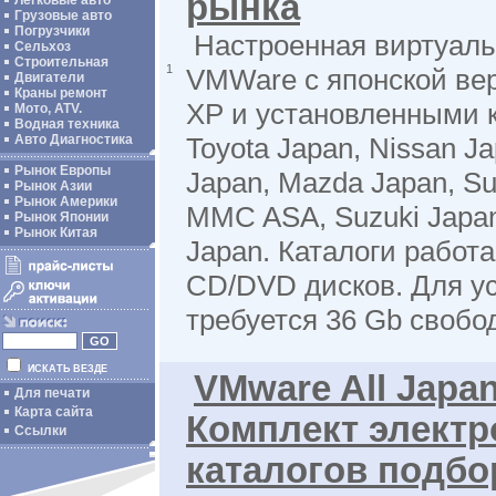
рынка
Легковые авто
Грузовые авто
Погрузчики
Настроенная виртуал
Сельхоз
Строительная
1
VMWare с японской ве
Двигатели
Краны ремонт
XP и установленными к
Мото, ATV.
Водная техника
Авто Диагностика
Toyota Japan, Nissan Ja
Рынок Европы
Japan, Mazda Japan, Su
Рынок Азии
Рынок Америки
MMC ASA, Suzuki Japan
Рынок Японии
Рынок Китая
Japan. Каталоги работ
CD/DVD дисков. Для у
требуется 36 Gb свобо
ИСКАТЬ ВЕЗДЕ
VMware All Japan
Для печати
Карта сайта
Комплект элект
Ссылки
каталогов подбо