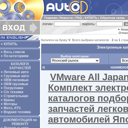
Главная
Новости
FAQ
КУПИТЬ
Обратная связь
|
|
|
|
логин:
пароль:
Нов
Отпис
Каталоги на букву
V
. Всего выбрано каталогов -
2
на
1
стра
КУПИТЬ
Электронные кат
Весь список
По категориям
Выбор категории:
КАТАЛОГИ
N
НАИМЕНО
ЗАПЧАСТЕЙ
Легковые авто
VMware All Japan
Грузовые авто
ОЕМ легковые
OEM грузовые
Комплект элект
Погрузчики
С/х техника
каталогов подбо
Строительная
Краны
Моторы
запчастей легко
Мото, ATV.
Водная техника
автомобилей Яп
ДОКУМЕНТАЦИЯ по
РЕМОНТУ