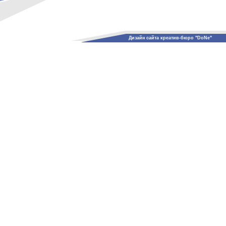
Дизайн сайта креатив-бюро "DoNe"