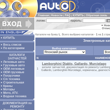
Главная
Новости
FAQ
КУПИТЬ
Обратная связь
|
|
|
|
логин:
пароль:
Нов
Отпис
Каталоги на букву
L
. Всего выбрано каталогов -
1
на
1
стра
КУПИТЬ
Электронные кат
Весь список
По категориям
Выбор категории:
КАТАЛОГИ
N
НАИМЕНО
ЗАПЧАСТЕЙ
Легковые авто
Lamborghini Diablo, Gallardo, Murcielago
Грузовые авто
каталог запчастей, документация по ремонту Lamborghi
ОЕМ легковые
1
Gallardo, Lamborghini Murcielago, нормачасы, диагнос
OEM грузовые
Погрузчики
С/х техника
Строительная
Краны
Моторы
Мото, ATV.
Водная техника
ДОКУМЕНТАЦИЯ по
РЕМОНТУ