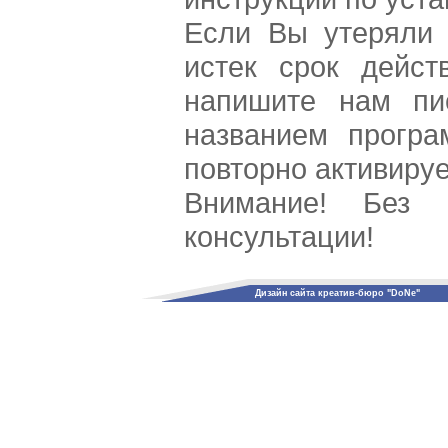
Если Вы утеряли 
истек срок дейст
напишите нам пи
названием прогр
повторно активиру
Внимание! Без
консультации!
Дизайн сайта креатив-бюро "DoNe"