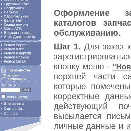
Легковые авто
Грузовые авто
Погрузчики
Оформление з
Сельхоз
Строительная
каталогов запча
Двигатели
Краны ремонт
Мото, ATV.
обслуживанию.
Водная техника
Авто Диагностика
Шаг 1.
Для заказ к
Рынок Европы
Рынок Азии
Рынок Америки
зарегистрировать
Рынок Японии
Рынок Китая
кнопку меню -
"Нов
верхней части са
которые помечен
корректные данные
ИСКАТЬ ВЕЗДЕ
действующий по
Для печати
Карта сайта
высылается письм
Ссылки
личные данные и и