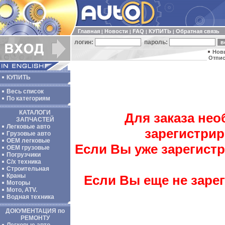
Главная
Новости
FAQ
КУПИТЬ
Обратная связь
|
|
|
|
логин:
пароль:
Нов
Отпис
КУПИТЬ
Весь список
По категориям
КАТАЛОГИ
Для заказа не
ЗАПЧАСТЕЙ
Легковые авто
зарегистрир
Грузовые авто
ОЕМ легковые
Если Вы уже зарегист
OEM грузовые
Погрузчики
С/х техника
Строительная
Краны
Если Вы еще не заре
Моторы
Мото, ATV.
Водная техника
ДОКУМЕНТАЦИЯ по
РЕМОНТУ