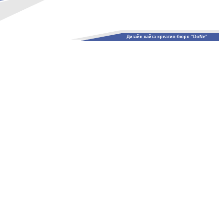
Дизайн сайта креатив-бюро "DoNe"