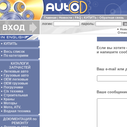
Главная
Новости
FAQ
КУПИТЬ
Обратная связь
|
|
|
|
логин:
пароль:
Нов
Отпис
КУПИТЬ
Если вы хотите 
Весь список
и напишите соо
По категориям
КАТАЛОГИ
ЗАПЧАСТЕЙ
Ваш e-mail или
Легковые авто
Грузовые авто
ОЕМ легковые
OEM грузовые
Погрузчики
С/х техника
Ваше сообщение
Строительная
Краны
Моторы
Мото, ATV.
Водная техника
ДОКУМЕНТАЦИЯ по
РЕМОНТУ