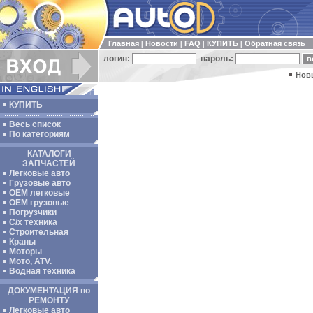
Главная
Новости
FAQ
КУПИТЬ
Обратная связь
|
|
|
|
логин:
пароль:
Нов
КУПИТЬ
Весь список
По категориям
КАТАЛОГИ
ЗАПЧАСТЕЙ
Легковые авто
Грузовые авто
ОЕМ легковые
OEM грузовые
Погрузчики
С/х техника
Строительная
Краны
Моторы
Мото, ATV.
Водная техника
ДОКУМЕНТАЦИЯ по
РЕМОНТУ
Легковые авто