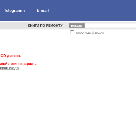
Telegramm
E-mail
КНИГИ ПО РЕМОНТУ
глобальный поиск
 CD дисков.
вой логин и пароль.
ажав сюда
.