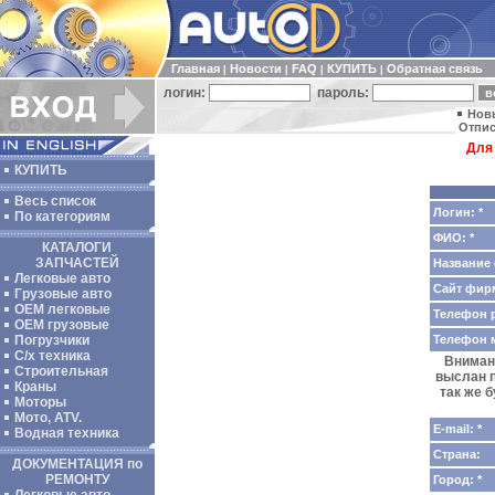
Главная
Новости
FAQ
КУПИТЬ
Обратная связь
|
|
|
|
логин:
пароль:
Нов
Отпис
Для
КУПИТЬ
Весь список
Логин: *
По категориям
ФИО: *
КАТАЛОГИ
ЗАПЧАСТЕЙ
Название 
Легковые авто
Сайт фир
Грузовые авто
ОЕМ легковые
Телефон р
OEM грузовые
Телефон 
Погрузчики
С/х техника
Внимани
Строительная
выслан п
Краны
так же 
Моторы
Мото, ATV.
E-mail: *
Водная техника
Страна:
ДОКУМЕНТАЦИЯ по
РЕМОНТУ
Город: *