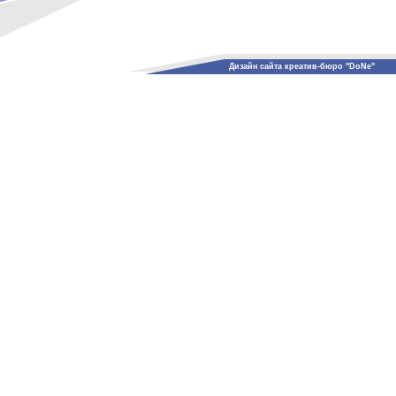
Дизайн сайта креатив-бюро "DoNe"