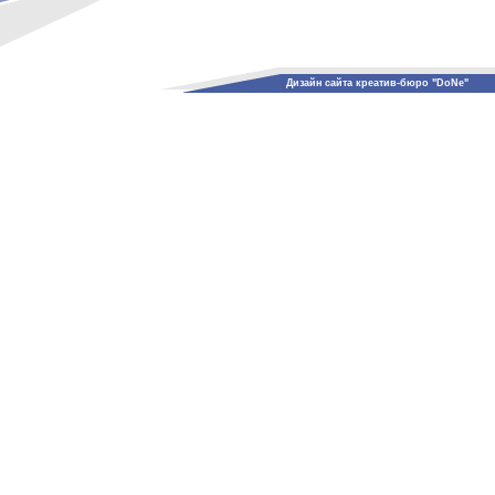
Дизайн сайта креатив-бюро "DoNe"