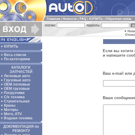
Главная
Новости
FAQ
КУПИТЬ
Обратная связь
|
|
|
|
логин:
пароль:
Нов
Отпис
КУПИТЬ
Если вы хотите 
Весь список
и напишите соо
По категориям
КАТАЛОГИ
ЗАПЧАСТЕЙ
Ваш e-mail или
Легковые авто
Грузовые авто
ОЕМ легковые
OEM грузовые
Погрузчики
С/х техника
Ваше сообщение
Строительная
Краны
Моторы
Мото, ATV.
Водная техника
ДОКУМЕНТАЦИЯ по
РЕМОНТУ