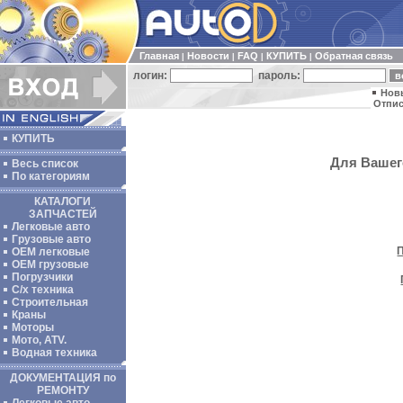
Главная
Новости
FAQ
КУПИТЬ
Обратная связь
|
|
|
|
логин:
пароль:
Нов
Отпис
КУПИТЬ
Для Вашего
Весь список
По категориям
КАТАЛОГИ
ЗАПЧАСТЕЙ
Легковые авто
Грузовые авто
ОЕМ легковые
OEM грузовые
Погрузчики
С/х техника
Строительная
Краны
Моторы
Мото, ATV.
Водная техника
ДОКУМЕНТАЦИЯ по
РЕМОНТУ