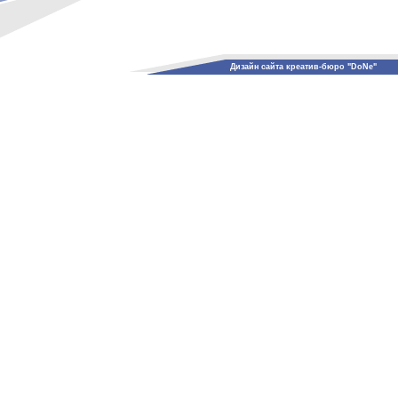
Дизайн сайта креатив-бюро "DoNe"