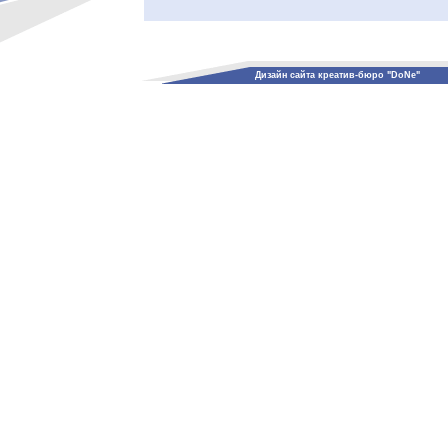
Дизайн сайта креатив-бюро "DoNe"