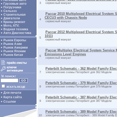
Легковые авто
3
сервисный мануал
Грузовые авто
Погрузчики
Сельхоз
Paccar 2010 Multiplexed Electrical System 
Строительная
CECU3 with Chassis Node
Двигатели
4
сервисный мануал
Краны ремонт
Мото, ATV.
Водная техника
Paccar 2012 Multiplexed Electrical System 
Авто Диагностика
1011)
5
сервисный мануал
Рынок Европы
Рынок Азии
Рынок Америки
Paccar Multiplex Electrical System Service
Рынок Японии
Emissions Level Engines
Рынок Китая
6
сервисный мануал
Peterbilt Schematic - 362 Model Family Elect
7
электрические схемы Петербилт для 362 Модели
Peterbilt Schematic - 379 Model Family Elect
8
электрические схемы Петербилт для 379 Модели
ИСКАТЬ ВЕЗДЕ
Для печати
Карта сайта
Peterbilt Schematic - 387 Model Family Elect
9
электрические схемы Петербилт для 387 Модели
Ссылки
Peterbilt Schematic - 389 Model Family Elect
10
электрические схемы Петербилт - 389 Model Family Ele