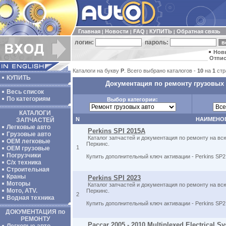
Главная
Новости
FAQ
КУПИТЬ
Обратная связь
|
|
|
|
логин:
пароль:
Нов
Отпис
Каталоги на букву
P
. Всего выбрано каталогов -
10
на
1
стр
КУПИТЬ
Документация по ремонту грузовых 
Весь список
По категориям
Выбор категории:
КАТАЛОГИ
N
НАИМЕНО
ЗАПЧАСТЕЙ
Легковые авто
Perkins SPI 2015A
Грузовые авто
Каталог запчастей и документация по ремонту на в
ОЕМ легковые
Перкинс.
1
OEM грузовые
Погрузчики
Купить дополнительный ключ активации - Perkins SP
С/х техника
Строительная
Краны
Perkins SPI 2023
Моторы
Каталог запчастей и документация по ремонту на в
Мото, ATV.
Перкинс.
2
Водная техника
Купить дополнительный ключ активации - Perkins SP
ДОКУМЕНТАЦИЯ по
РЕМОНТУ
Paccar 2005 - 2010 Multiplexed Electrical S