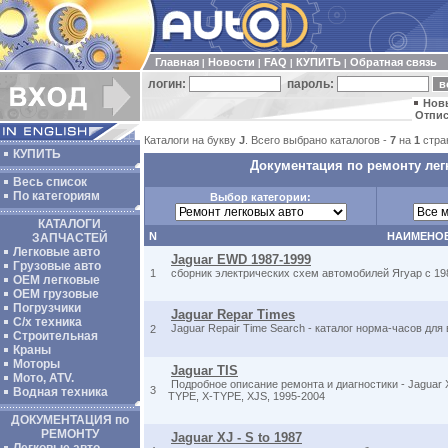
Главная
Новости
FAQ
КУПИТЬ
Обратная связь
|
|
|
|
логин:
пароль:
Нов
Отпис
Каталоги на букву
J
. Всего выбрано каталогов -
7
на
1
стра
КУПИТЬ
Документация по ремонту лег
Весь список
По категориям
Выбор категории:
КАТАЛОГИ
N
НАИМЕНО
ЗАПЧАСТЕЙ
Легковые авто
Jaguar EWD 1987-1999
Грузовые авто
1
сборник электрических схем автомобилей Ягуар с 198
ОЕМ легковые
OEM грузовые
Погрузчики
Jaguar Repar Times
С/х техника
Jaguar Repair Time Search - каталог норма-часов для
2
Строительная
Краны
Моторы
Jaguar TIS
Мото, ATV.
Подробное описание ремонта и диагностики - Jaguar
3
Водная техника
TYPE, X-TYPE, XJS, 1995-2004
ДОКУМЕНТАЦИЯ по
РЕМОНТУ
Jaguar XJ - S to 1987