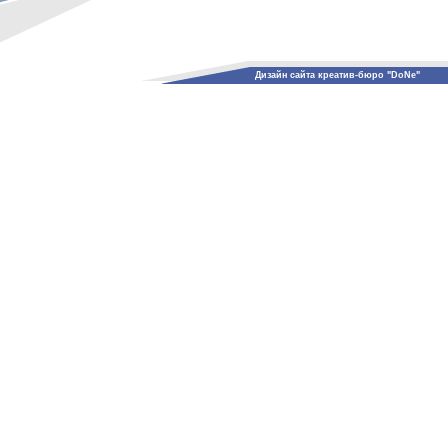
Дизайн сайта креатив-бюро "DoNe"