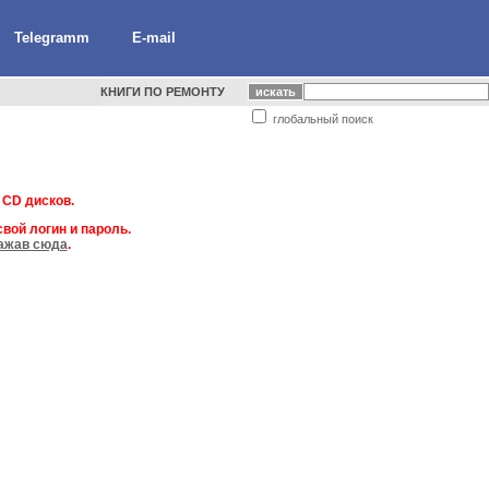
Telegramm
E-mail
КНИГИ ПО РЕМОНТУ
глобальный поиск
 CD дисков.
вой логин и пароль.
ажав сюда
.