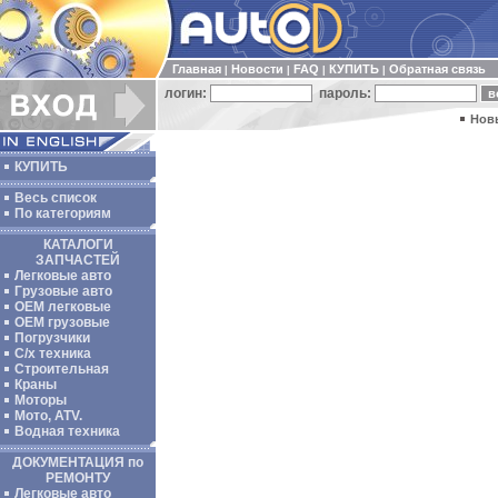
Главная
Новости
FAQ
КУПИТЬ
Обратная связь
|
|
|
|
логин:
пароль:
Нов
КУПИТЬ
Весь список
По категориям
КАТАЛОГИ
ЗАПЧАСТЕЙ
Легковые авто
Грузовые авто
ОЕМ легковые
OEM грузовые
Погрузчики
С/х техника
Строительная
Краны
Моторы
Мото, ATV.
Водная техника
ДОКУМЕНТАЦИЯ по
РЕМОНТУ
Легковые авто