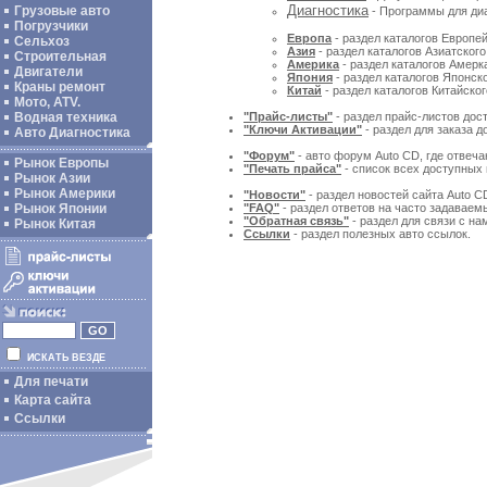
Диагностика
Грузовые авто
- Программы для диа
Погрузчики
Европа
- раздел каталогов Европей
Сельхоз
Азия
- раздел каталогов Азиатского
Строительная
Америка
- раздел каталогов Амерка
Двигатели
Япония
- раздел каталогов Японско
Краны ремонт
Китай
- раздел каталогов Китайског
Мото, ATV.
Водная техника
"Прайс-листы"
- раздел прайс-листов дос
"Ключи Активации"
- раздел для заказа 
Авто Диагностика
"Форум"
- авто форум Auto CD, где отвеча
Рынок Европы
"Печать прайса"
- список всех доступных 
Рынок Азии
Рынок Америки
"Новости"
- раздел новостей сайта Auto C
Рынок Японии
"FAQ"
- раздел ответов на часто задаваем
"Обратная связь"
- раздел для связи с на
Рынок Китая
Ссылки
- раздел полезных авто ссылок.
ИСКАТЬ ВЕЗДЕ
Для печати
Карта сайта
Ссылки