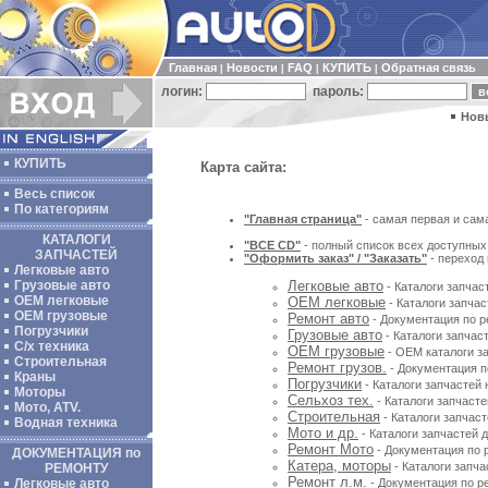
Главная
Новости
FAQ
КУПИТЬ
Обратная связь
|
|
|
|
логин:
пароль:
Нов
КУПИТЬ
Карта сайта:
Весь список
По категориям
"Главная страница"
- самая первая и сам
КАТАЛОГИ
"ВСЕ CD"
- полный список всех доступных 
ЗАПЧАСТЕЙ
"Оформить заказ" / "Заказать"
- переход
Легковые авто
Грузовые авто
Легковые авто
- Каталоги запчас
ОЕМ легковые
ОЕМ легковые
- Каталоги запча
OEM грузовые
Ремонт авто
- Документация по р
Погрузчики
Грузовые авто
- Каталоги запчас
С/х техника
OEM грузовые
- OEM каталоги за
Строительная
Ремонт грузов.
- Документация п
Краны
Погрузчики
- Каталоги запчастей 
Моторы
Сельхоз тех.
- Каталоги запчасте
Мото, ATV.
Строительная
- Каталоги запчаст
Водная техника
Мото и др.
- Каталоги запчастей 
Ремонт Мото
- Документация по р
ДОКУМЕНТАЦИЯ по
Катера, моторы
- Каталоги запча
РЕМОНТУ
Ремонт л.м.
Легковые авто
- Документация по ре