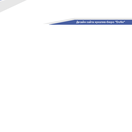
Дизайн сайта креатив-бюро "DoNe"