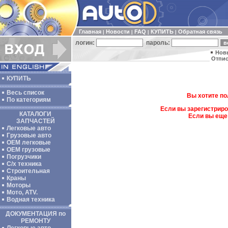
Главная
Новости
FAQ
КУПИТЬ
Обратная связь
|
|
|
|
логин:
пароль:
Нов
Отпис
КУПИТЬ
Весь список
Вы хотите по
По категориям
Если вы зарегистриро
КАТАЛОГИ
Если вы еще
ЗАПЧАСТЕЙ
Легковые авто
Грузовые авто
ОЕМ легковые
OEM грузовые
Погрузчики
С/х техника
Строительная
Краны
Моторы
Мото, ATV.
Водная техника
ДОКУМЕНТАЦИЯ по
РЕМОНТУ