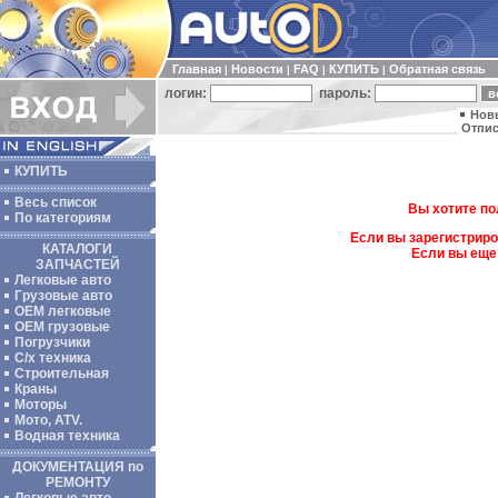
Главная
Новости
FAQ
КУПИТЬ
Обратная связь
|
|
|
|
логин:
пароль:
Нов
Отпис
КУПИТЬ
Весь список
Вы хотите по
По категориям
Если вы зарегистриро
КАТАЛОГИ
Если вы еще
ЗАПЧАСТЕЙ
Легковые авто
Грузовые авто
ОЕМ легковые
OEM грузовые
Погрузчики
С/х техника
Строительная
Краны
Моторы
Мото, ATV.
Водная техника
ДОКУМЕНТАЦИЯ по
РЕМОНТУ