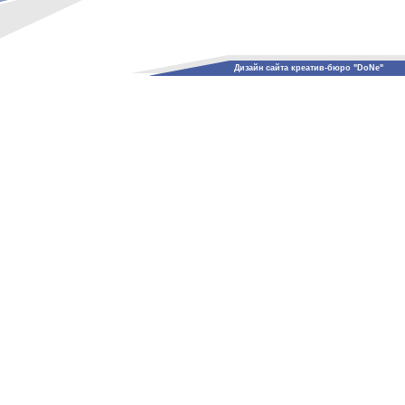
Дизайн сайта креатив-бюро "DoNe"