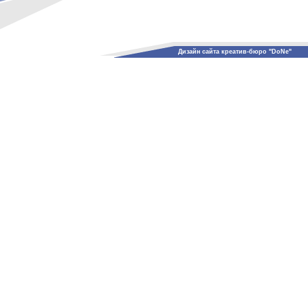
Дизайн сайта креатив-бюро "DoNe"