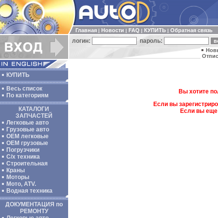
Главная
Новости
FAQ
КУПИТЬ
Обратная связь
|
|
|
|
логин:
пароль:
Нов
Отпис
КУПИТЬ
Весь список
Вы хотите по
По категориям
Если вы зарегистриро
КАТАЛОГИ
Если вы еще
ЗАПЧАСТЕЙ
Легковые авто
Грузовые авто
ОЕМ легковые
OEM грузовые
Погрузчики
С/х техника
Строительная
Краны
Моторы
Мото, ATV.
Водная техника
ДОКУМЕНТАЦИЯ по
РЕМОНТУ