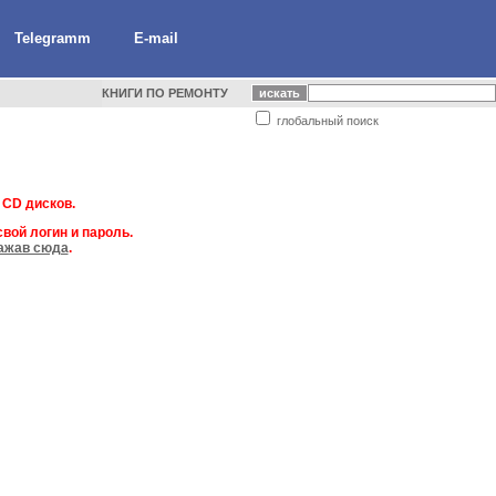
Telegramm
E-mail
КНИГИ ПО РЕМОНТУ
глобальный поиск
 CD дисков.
вой логин и пароль.
ажав сюда
.