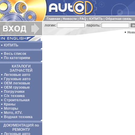
Главная
Новости
FAQ
КУПИТЬ
Обратная связь
|
|
|
|
логин:
пароль:
Нов
КУПИТЬ
Весь список
По категориям
КАТАЛОГИ
ЗАПЧАСТЕЙ
Легковые авто
Грузовые авто
ОЕМ легковые
OEM грузовые
Погрузчики
С/х техника
Строительная
Краны
Моторы
Мото, ATV.
Водная техника
ДОКУМЕНТАЦИЯ по
РЕМОНТУ
Легковые авто