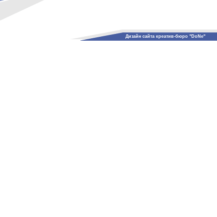
Дизайн сайта креатив-бюро "DoNe"