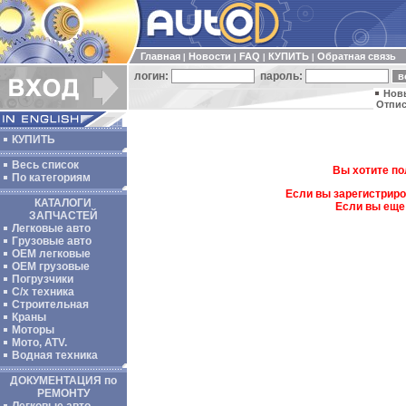
Главная
Новости
FAQ
КУПИТЬ
Обратная связь
|
|
|
|
логин:
пароль:
Нов
Отпис
КУПИТЬ
Весь список
Вы хотите по
По категориям
Если вы зарегистриро
КАТАЛОГИ
Если вы еще
ЗАПЧАСТЕЙ
Легковые авто
Грузовые авто
ОЕМ легковые
OEM грузовые
Погрузчики
С/х техника
Строительная
Краны
Моторы
Мото, ATV.
Водная техника
ДОКУМЕНТАЦИЯ по
РЕМОНТУ