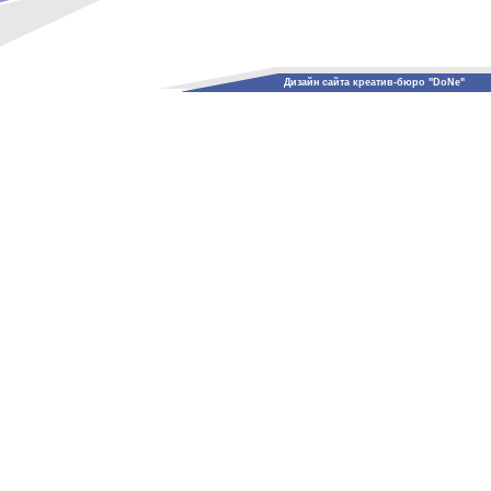
Дизайн сайта креатив-бюро "DoNe"