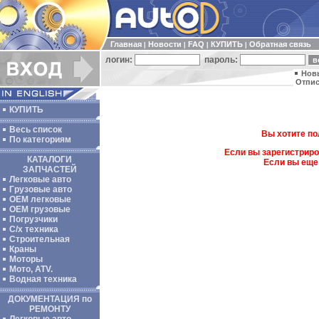
Главная
Новости
FAQ
КУПИТЬ
Обратная связь
|
|
|
|
логин:
пароль:
Нов
Отпис
КУПИТЬ
Весь список
Вы хотите по
По категориям
Если вы зарегистриро
КАТАЛОГИ
Если вы еще
ЗАПЧАСТЕЙ
Легковые авто
Грузовые авто
ОЕМ легковые
OEM грузовые
Погрузчики
С/х техника
Строительная
Краны
Моторы
Мото, ATV.
Водная техника
ДОКУМЕНТАЦИЯ по
РЕМОНТУ