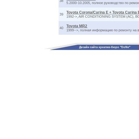
38
5.2000-10.2005, полное руководство по ремо
Toyota Corona/Carina E + Toyota Carina
39
1992->, AIR CONDITIONING SYSTEM (AC), 
Toyota MR2
40
1999-->, полная информацию по ремонту на в
Дизайн сайта креатив-бюро "DoNe"