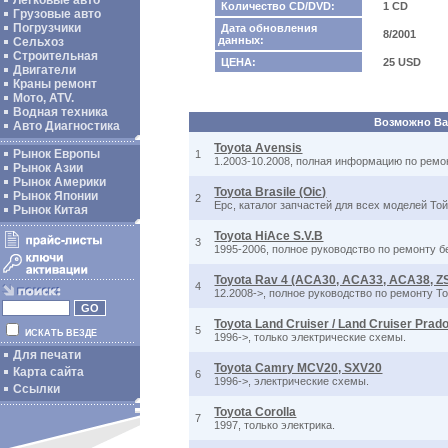
Легковые авто
Количество CD/DVD:
1 CD
Грузовые авто
Погрузчики
Дата обновления
8/2001
данных:
Сельхоз
Строительная
ЦЕНА:
25 USD
Двигатели
Краны ремонт
Мото, ATV.
Водная техника
Возможно Вас
Авто Диагностика
Toyota Avensis
Рынок Европы
1
1.2003-10.2008, полная информацию по ремонт
Рынок Азии
Рынок Америки
Toyota Brasile (Oic)
Рынок Японии
2
Epc, каталог запчастей для всех моделей То
Рынок Китая
Toyota HiAce S.V.B
3
1995-2006, полное руководство по ремонту б
Toyota Rav 4 (ACA30, ACA33, ACA38, 
4
12.2008->, полное руководство по ремонту T
Toyota Land Cruiser / Land Cruiser Pra
5
ИСКАТЬ ВЕЗДЕ
1996->, только электрические схемы.
Для печати
Toyota Camry MCV20, SXV20
Карта сайта
6
1996->, электрические схемы.
Ссылки
Toyota Corolla
7
1997, только электрика.