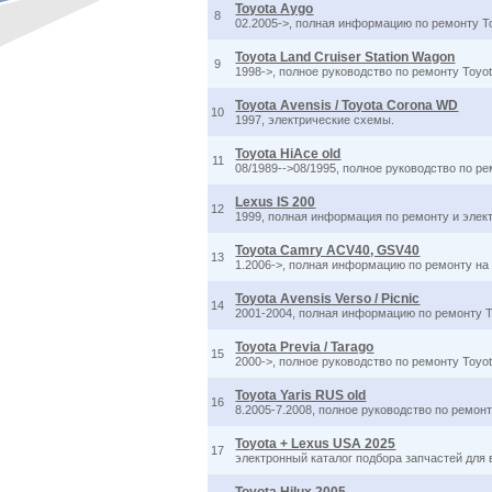
Toyota Aygo
8
02.2005->, полная информацию по ремонту То
Toyota Land Cruiser Station Wagon
9
1998->, полное руководство по ремонту Toyot
Toyota Avensis / Toyota Corona WD
10
1997, электрические схемы.
Toyota HiAce old
11
08/1989-->08/1995, полное руководство по р
Lexus IS 200
12
1999, полная информация по ремонту и элект
Toyota Camry ACV40, GSV40
13
1.2006->, полная информацию по ремонту на 
Toyota Avensis Verso / Picnic
14
2001-2004, полная информацию по ремонту То
Toyota Previa / Tarago
15
2000->, полное руководство по ремонту Toyota
Toyota Yaris RUS old
16
8.2005-7.2008, полное руководство по ремонт
Toyota + Lexus USA 2025
17
электронный каталог подбора запчастей для