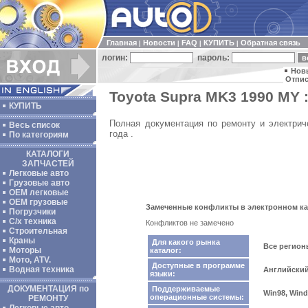
Главная
Новости
FAQ
КУПИТЬ
Обратная связь
|
|
|
|
логин:
пароль:
Нов
Отпис
Toyota Supra MK3 1990 MY 
КУПИТЬ
Полная документация по ремонту и электри
Весь список
года .
По категориям
КАТАЛОГИ
ЗАПЧАСТЕЙ
Легковые авто
Грузовые авто
ОЕМ легковые
OEM грузовые
Замеченные конфликты в электронном кат
Погрузчики
С/х техника
Конфликтов не замечено
Строительная
Краны
Для какого рынка
Все регио
Моторы
каталог:
Мото, ATV.
Доступные в программе
Водная техника
Английски
языки:
ДОКУМЕНТАЦИЯ по
Поддерживаемые
Win98, Wind
операционные системы:
РЕМОНТУ