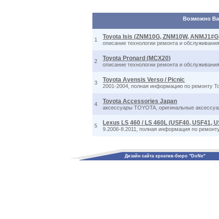
Возможно Вас
Toyota Isis (ZNM10G, ZNM10W, ANMJ1#
1
описание технологии ремонта и обслуживания,
Toyota Pronard (MCX20)
2
описание технологии ремонта и обслуживания,
Toyota Avensis Verso / Picnic
3
2001-2004, полная информацию по ремонту То
Toyota Accessories Japan
4
аксессуары TOYOTA, оригинальные аксессуары
Lexus LS 460 / LS 460L (USF40, USF41, 
5
9.2006-8.2011, полная информация по ремонту
Дизайн сайта креатив-бюро "DoNe"