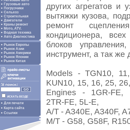
Легковые авто
других агрегатов и 
Грузовые авто
Погрузчики
Сельхоз
вытяжки кузова, по
Строительная
Двигатели
ремонт сцепления
Краны ремонт
Мото, ATV.
кондиционера, всех
Водная техника
Авто Диагностика
блоков управления
Рынок Европы
Рынок Азии
инструмент, а так же
Рынок Америки
Рынок Японии
Рынок Китая
Models - TGN10, 11
KUN10, 15, 16, 25, 26,
Engines - 1GR-FE, 
ИСКАТЬ ВЕЗДЕ
2TR-FE, 5L-E,
Для печати
Карта сайта
A/T - A340E, A340F, A
Ссылки
M/T - G58, G58F, R15