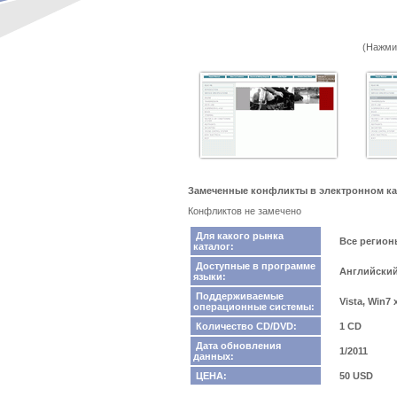
(Нажми
Замеченные конфликты в электронном ката
Конфликтов не замечено
Для какого рынка
Все регио
каталог:
Доступные в программе
Английски
языки:
Поддерживаемые
Vista, Win7
операционные системы:
Количество CD/DVD:
1 CD
Дата обновления
1/2011
данных:
ЦЕНА:
50 USD