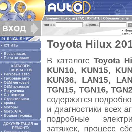
Главная
Новости
FAQ
КУПИТЬ
Обратная связь
|
|
|
|
логин:
пароль:
Нов
Отпис
Toyota Hilux 201
КУПИТЬ
Весь список
В каталоге
Toyota Hi
По категориям
КАТАЛОГИ
KUN10, KUN15, KUN
ЗАПЧАСТЕЙ
Легковые авто
KUN36, LAN15, LAN
Грузовые авто
ОЕМ легковые
OEM грузовые
TGN15, TGN16, TGN2
Погрузчики
С/х техника
содержится подробно
Строительная
Краны
и диагностики всех а
Моторы
Мото, ATV.
Водная техника
подробные электр
ДОКУМЕНТАЦИЯ по
затяжек, процесс сб
РЕМОНТУ