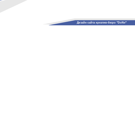
Дизайн сайта креатив-бюро "DoNe"