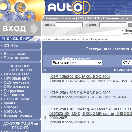
Главная
Новости
FAQ
КУПИТЬ
Обратная связь
|
|
|
|
логин:
пароль:
Нов
Отпис
Всего выбрано каталогов -
8
на
1
страницах
КУПИТЬ
Электронные каталоги 
Весь список
По категориям
Выбор категории:
КАТАЛОГИ
ЗАПЧАСТЕЙ
N
НАИМЕНО
Легковые авто
KTM 125/200 SX, MXC, EXC 2005
Грузовые авто
1
ремонт и обслуживание KTM 125/200 SX, MXC, EXC 2
ОЕМ легковые
OEM грузовые
Погрузчики
KTM 250 / 525 SX-MXC-EXC 2003
С/х техника
2
ремонт и обслуживание KTM KTM 250 / 525 SX-MXC-
Строительная
Краны
Моторы
KTM 250 EXC Racing, 400/450 SX, MXC, EXC
Мото, ATV.
520/525 SX, MXC, EXC, SMR racing, 540 SXS
Водная техника
3
2000-2005
ремонт и обслуживание KTM
ДОКУМЕНТАЦИЯ по
РЕМОНТУ