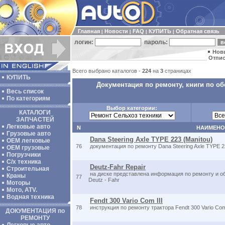
Главная
Новости
FAQ
КУПИТЬ
Обратная связь
|
|
|
|
логин:
пароль:
Нов
Отпис
Всего выбрано каталогов -
224
на
3
страницах
КУПИТЬ
Документация по ремонту, книги по о
Весь список
По категориям
Выбор категории:
КАТАЛОГИ
ЗАПЧАСТЕЙ
Легковые авто
N
НАИМЕНО
Грузовые авто
Dana Steering Axle TYPE 223 (Manitou)
ОЕМ легковые
76
документация по ремонту Dana Steering Axle TYPE 2
OEM грузовые
Погрузчики
С/х техника
Deutz-Fahr Repair
Строительная
на диске представлена информация по ремонту и о
Краны
77
Deutz - Fahr
Моторы
Мото, ATV.
Водная техника
Fendt 300 Vario Com III
78
инструкция по ремонту трактора Fendt 300 Vario Com
ДОКУМЕНТАЦИЯ по
РЕМОНТУ