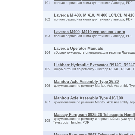
101
полная сервисная книга для техники Лаверда, PDF
Laverda M 400, M 410, M 400 LC/LCI, M 41
102
полная сервисная книга для техники Лаверда, PDF
Laverda M400, M410 сервисная книга
103
полная сервисная книга для техники Лаверда, PDF
Laverda Operator Manuals
104
сборник руководств оператора для техники Лаверда
Liebherr Hydraulic Excavator R914C, R924C, 
105
Документация по ремонту Либхерр R914C, R924C. 
Manitou Axle Assembly Type 26.20
106
документация по ремонту Manitou Axle Assembly Typ
Manitou Axle Assembly Type 416/100
107
документация по ремонту Manitou Axle Assembly Typ
Massey Ferguson 8925-26 Telescopic Handl
документация по ремонту и сервисный мануал для 
108
Telescopic Handler, PDF
Massey Ferguson 8947 Telescopic Handler