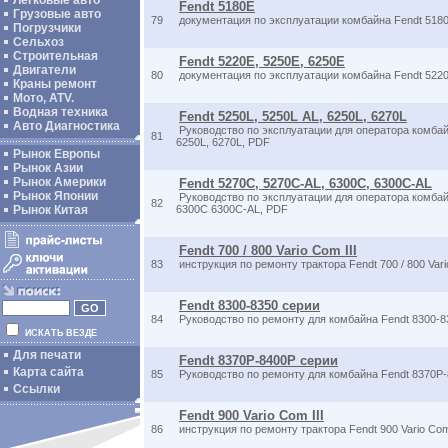
Легковые авто
Fendt 5180E
Грузовые авто
79
документация по эксплуатации комбайна Fendt 518
Погрузчики
Сельхоз
Строительная
Fendt 5220E, 5250E, 6250E
Двигатели
80
документация по эксплуатации комбайна Fendt 522
Краны ремонт
Мото, ATV.
Водная техника
Fendt 5250L, 5250L AL, 6250L, 6270L
Авто Диагностика
Руководство по эксплуатации для оператора комбайн
81
6250L, 6270L, PDF
Рынок Европы
Рынок Азии
Рынок Америки
Fendt 5270C, 5270C-AL, 6300C, 6300C-AL
Рынок Японии
Руководство по эксплуатации для оператора комба
82
Рынок Китая
6300C 6300C-AL, PDF
Fendt 700 / 800 Vario Com III
83
инструкция по ремонту трактора Fendt 700 / 800 Vari
Fendt 8300-8350 серии
84
Руководство по ремонту для комбайна Fendt 8300-8
ИСКАТЬ ВЕЗДЕ
Для печати
Fendt 8370P-8400P серии
Карта сайта
85
Руководство по ремонту для комбайна Fendt 8370P
Ссылки
Fendt 900 Vario Com III
86
инструкция по ремонту трактора Fendt 900 Vario Com