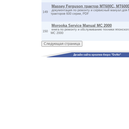
Massey Ferguson трактор MT600C, MT600
документация по ремонту и сервисный мануал для 
149
тракторов 600 серии, PDF
Morooka Service Manual MC 2000
книга по ремонту и обслуживанию техники японског
150
MC 2000
Дизайн сайта креатив-бюро "DoNe"