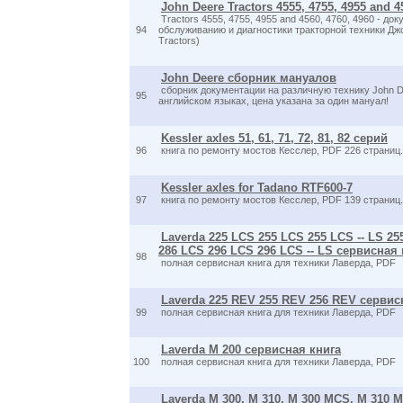
John Deere Tractors 4555, 4755, 4955 and 4
Tractors 4555, 4755, 4955 and 4560, 4760, 4960 - до
94
обслуживанию и диагностики тракторной техники Дж
Tractors)
John Deere сборник мануалов
сборник документации на различную технику John D
95
английском языках, цена указана за один мануал!
Kessler axles 51, 61, 71, 72, 81, 82 серий
96
книга по ремонту мостов Кесслер, PDF 226 страниц.
Kessler axles for Tadano RTF600-7
97
книга по ремонту мостов Кесслер, PDF 139 страниц
Laverda 225 LCS 255 LCS 255 LCS -- LS 25
286 LCS 296 LCS 296 LCS -- LS сервисная 
98
полная сервисная книга для техники Лаверда, PDF
Laverda 225 REV 255 REV 256 REV сервис
99
полная сервисная книга для техники Лаверда, PDF
Laverda M 200 сервисная книга
100
полная сервисная книга для техники Лаверда, PDF
Laverda M 300, M 310, M 300 MCS, M 310 