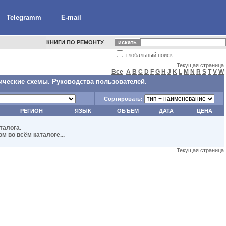
Telegramm
E-mail
КНИГИ ПО РЕМОНТУ
глобальный поиск
Текущая страница
Все
A
B
C
D
F
G
H
J
K
L
M
N
R
S
T
V
W
ические схемы. Руководства пользователей.
Сортировать:
РЕГИОН
ЯЗЫК
ОБЪЕМ
ДАТА
ЦЕНА
талога.
 во всём каталоге...
Текущая страница