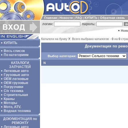
Главная
Новости
FAQ
КУПИТЬ
Обратная связь
|
|
|
|
логин:
пароль:
Нов
Каталоги на букву
У
. Всего выбрано каталогов -
0
на
0
стра
КУПИТЬ
Документация по ремон
Весь список
По категориям
Выбор категории:
КАТАЛОГИ
N
ЗАПЧАСТЕЙ
Легковые авто
Грузовые авто
ОЕМ легковые
OEM грузовые
Погрузчики
С/х техника
Строительная
Краны
Моторы
Мото, ATV.
Водная техника
ДОКУМЕНТАЦИЯ по
РЕМОНТУ
Легковые авто