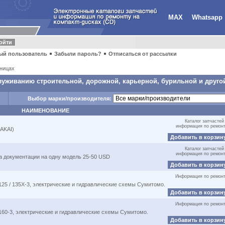
MAX
Whatsapp
ый пользователь
Забыли пароль?
Отписаться от рассылки
ницах
луживанию строительной, дорожной, карьерной, бурильной и другой
Выбор марки/производителя:
НАИМЕНОВАНИЕ
Каталог запчастей
информация по ремон
AKAI)
Добавить в корзин
Каталог запчастей
информация по ремон
на документации на одну модель 25-50 USD
Добавить в корзин
Информация по ремон
25 / 135X-3, электрические и гидравлические схемы Сумитомо.
Добавить в корзин
Информация по ремон
60-3, электрические и гидравлические схемы Сумитомо.
Добавить в корзин