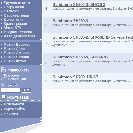
Грузовые авто
Sumitomo SH200-3, SH220-3
Погрузчики
5
документация по ремонту экскаватора Sumitomo SH2
Сельхоз
Строительная
Двигатели
Sumitomo SH290-3
Краны ремонт
6
документация по ремонту экскаватора Sumitomo SH2
Мото, ATV.
Водная техника
Авто Диагностика
Sumitomo SH300-2, SH450LHD Service Text
документация по ремонту экскаватора Sumitomo SH
7
Рынок Европы
Сумитомо.
Рынок Азии
Рынок Америки
Рынок Японии
Sumitomo SH330-5, SH330-3B
Рынок Китая
документация по ремонту экскаватора Sumitomo SH3
8
Сумитомо.
Sumitomo SH700LHD-3B
9
документация по ремонту экскаватора Sumitomo SH
ИСКАТЬ ВЕЗДЕ
Для печати
Карта сайта
Ссылки