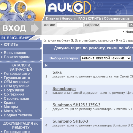
Главная
Новости
FAQ
КУПИТЬ
Обратная связь
|
|
|
|
логин:
пароль:
Нов
Каталоги на букву
S
. Всего выбрано каталогов -
9
на
1
стра
КУПИТЬ
Документация по ремонту, книги по обс
Весь список
По категориям
Выбор категории:
КАТАЛОГИ
N
ЗАПЧАСТЕЙ
Sakai
Легковые авто
1
документация по ремонту дорожных катков Сакай (S
Грузовые авто
ОЕМ легковые
OEM грузовые
Sennebogen
Погрузчики
2
каталоги запчастей и документация по ремонту. Це
С/х техника
Строительная
Краны
Sumitomo SH125 / 135X-3
Моторы
3
документация по ремонту экскаватора Sumitomo SH1
Мото, ATV.
Водная техника
Sumitomo SH160-3
ДОКУМЕНТАЦИЯ по
4
документация по ремонту экскаватора Sumitomo SH1
РЕМОНТУ
Легковые авто