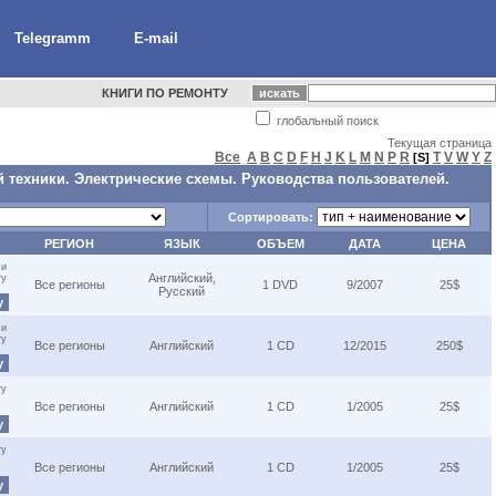
Telegramm
E-mail
КНИГИ ПО РЕМОНТУ
глобальный поиск
Текущая страница
Все
A
B
C
D
F
H
J
K
L
M
N
P
R
T
V
W
Y
Z
[S]
 техники. Электрические схемы. Руководства пользователей.
Сортировать:
РЕГИОН
ЯЗЫК
ОБЪЕМ
ДАТА
ЦЕНА
 и
Английский,
ту
Все регионы
1 DVD
9/2007
25$
Русский
у
 и
ту
Все регионы
Английский
1 CD
12/2015
250$
у
ту
Все регионы
Английский
1 CD
1/2005
25$
у
ту
Все регионы
Английский
1 CD
1/2005
25$
у